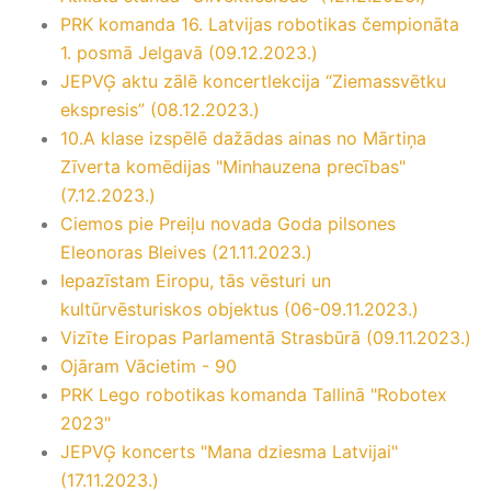
PRK komanda 16. Latvijas robotikas čempionāta
1. posmā Jelgavā (09.12.2023.)
JEPVĢ aktu zālē koncertlekcija “Ziemassvētku
ekspresis” (08.12.2023.)
10.A klase izspēlē dažādas ainas no Mārtiņa
Zīverta komēdijas "Minhauzena precības"
(7.12.2023.)
Ciemos pie Preiļu novada Goda pilsones
Eleonoras Bleives (21.11.2023.)
Iepazīstam Eiropu, tās vēsturi un
kultūrvēsturiskos objektus (06-09.11.2023.)
Vizīte Eiropas Parlamentā Strasbūrā (09.11.2023.)
Ojāram Vācietim - 90
PRK Lego robotikas komanda Tallinā "Robotex
2023"
JEPVĢ koncerts "Mana dziesma Latvijai"
(17.11.2023.)