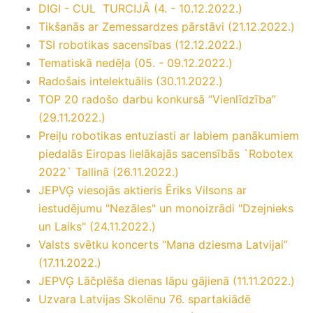
DIGI - CUL TURCIJĀ (4. - 10.12.2022.)
Tikšanās ar Zemessardzes pārstāvi (21.12.2022.)
TSI robotikas sacensības (12.12.2022.)
Tematiskā nedēļa (05. - 09.12.2022.)
Radošais intelektuālis (30.11.2022.)
TOP 20 radošo darbu konkursā “Vienlīdzība”
(29.11.2022.)
Preiļu robotikas entuziasti ar labiem panākumiem
piedalās Eiropas lielākajās sacensībās `Robotex
2022` Tallinā (26.11.2022.)
JEPVĢ viesojās aktieris Ēriks Vilsons ar
iestudējumu "Nezāles" un monoizrādi "Dzejnieks
un Laiks" (24.11.2022.)
Valsts svētku koncerts “Mana dziesma Latvijai”
(17.11.2022.)
JEPVĢ Lāčplēša dienas lāpu gājienā (11.11.2022.)
Uzvara Latvijas Skolēnu 76. spartakiādē