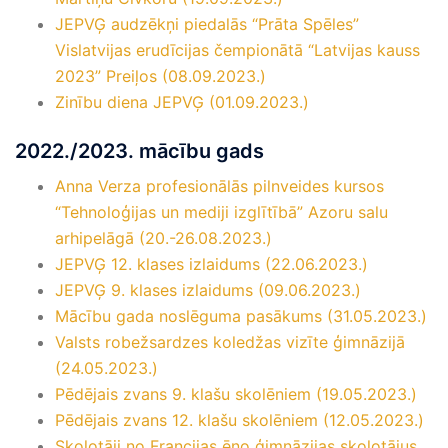
JEPVĢ audzēkņi piedalās “Prāta Spēles”
Vislatvijas erudīcijas čempionātā “Latvijas kauss
2023” Preiļos (08.09.2023.)
Zinību diena JEPVĢ (01.09.2023.)
2022./2023. mācību gads
Anna Verza profesionālās pilnveides kursos
“Tehnoloģijas un mediji izglītībā” Azoru salu
arhipelāgā (20.-26.08.2023.)
JEPVĢ 12. klases izlaidums (22.06.2023.)
JEPVĢ 9. klases izlaidums (09.06.2023.)
Mācību gada noslēguma pasākums (31.05.2023.)
Valsts robežsardzes koledžas vizīte ģimnāzijā
(24.05.2023.)
Pēdējais zvans 9. klašu skolēniem (19.05.2023.)
Pēdējais zvans 12. klašu skolēniem (12.05.2023.)
Skolotāji no Francijas ēno ģimnāzijas skolotājus