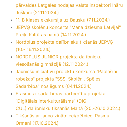
pārvaldes Latgales nodaļas valsts inspektori Ināru
Juškāni (21.11.2024.)
11. B klases ekskursija uz Bausku (7.11.2024.)
JEPVĢ skolēnu koncerts "Mana dziesma Latvijai"
Preiļu Kultūras namā (14.11.2024.)
Nordplus projekta dalībnieku tikšanās JEPVĢ
(10.- 16.11.2024.)
NORDPLUS JUNIOR projekta dalībnieku
viesošanās ģimnāzijā (12.11.2024.)
Jauniešu iniciatīvu projektu konkursa "Paplašini
robežas" projekta "SSS! Skolēni, Spēles,
Sadarbība" noslēgums (04.11.2024.)
Erasmus+ sadarbības partnerību projekta
“Digitālais interkulturālisms” (DIGI –
CUL) dalībnieku tikšanās Maltā (20.-26.10.2024.)
Tikšanās ar jauno zinātnieci/pētnieci Rasmu
Ormani (17.10.2024.)