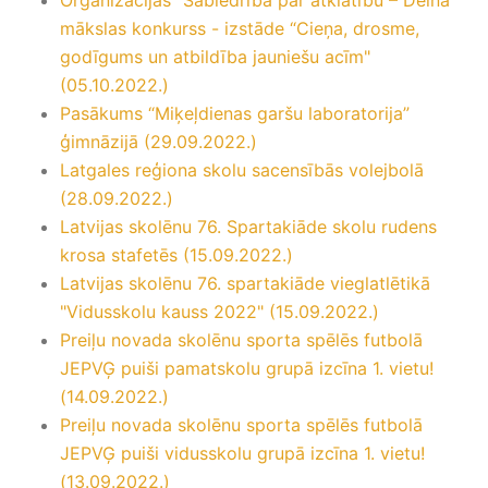
Organizācijas "Sabiedrība par atklātību – Delna"
mākslas konkurss - izstāde “Cieņa, drosme,
godīgums un atbildība jauniešu acīm"
(05.10.2022.)
Pasākums “Miķeļdienas garšu laboratorija”
ģimnāzijā (29.09.2022.)
Latgales reģiona skolu sacensībās volejbolā
(28.09.2022.)
Latvijas skolēnu 76. Spartakiāde skolu rudens
krosa stafetēs (15.09.2022.)
Latvijas skolēnu 76. spartakiāde vieglatlētikā
"Vidusskolu kauss 2022" (15.09.2022.)
Preiļu novada skolēnu sporta spēlēs futbolā
JEPVĢ puiši pamatskolu grupā izcīna 1. vietu!
(14.09.2022.)
Preiļu novada skolēnu sporta spēlēs futbolā
JEPVĢ puiši vidusskolu grupā izcīna 1. vietu!
(13.09.2022.)