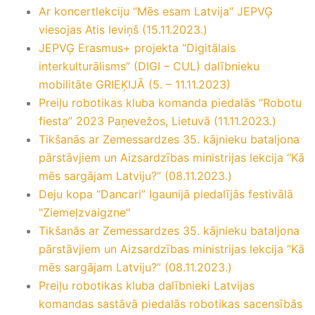
Ar koncertlekciju “Mēs esam Latvija” JEPVĢ
viesojas Atis Ieviņš (15.11.2023.)
JEPVĢ Erasmus+ projekta “Digitālais
interkulturālisms” (DIGI – CUL) dalībnieku
mobilitāte GRIEĶIJĀ (5. – 11.11.2023)
Preiļu robotikas kluba komanda piedalās “Robotu
fiesta” 2023 Paņevežos, Lietuvā (11.11.2023.)
Tikšanās ar Zemessardzes 35. kājnieku bataljona
pārstāvjiem un Aizsardzības ministrijas lekcija “Kā
mēs sargājam Latviju?” (08.11.2023.)
Deju kopa “Dancari” Igaunijā piedalījās festivālā
"Ziemeļzvaigzne"
Tikšanās ar Zemessardzes 35. kājnieku bataljona
pārstāvjiem un Aizsardzības ministrijas lekcija “Kā
mēs sargājam Latviju?” (08.11.2023.)
Preiļu robotikas kluba dalībnieki Latvijas
komandas sastāvā piedalās robotikas sacensībās