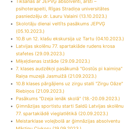
Tikšanās ar JEPVĢ absolventi, ārsti –
psihoterapeiti, Rīgas Stradiņa universitātes
pasniedzēju dr. Lauru Valaini (13.10.2023.)
Skolotāju dienai veltīts pasākums JEPVĢ
(05.10.2023.)
10.B un 12. klašu ekskursija uz Tartu (04.10.2023.)
Latvijas skolēnu 77. spartakiāde rudens krosa
stafetes (29.09.2023.)
Miķeļdienas izstāde (29.09.2023.)
7. klases audzēkņi pasākumā "Gostūs pi kaimiņa"
Raiņa muzejā Jasmuižā (21.09.2023.)
10.B klases pārgājiens uz zirgu stalli "Zirgu Oāze"
Riebiņos (21.09.2023.)
Pasākums "Dzeja ienāk skolā" (18.-20.09.2023.)
Ģimnāzijas sportistu starti Saldū Latvijas skolēnu
77. spartakiādē vieglatlētikā (20.09.2023.)
Meistarklase volejbolā ar ģimnāzijas absolventu
Mārtiņu Civkoru (19.09.2023.)