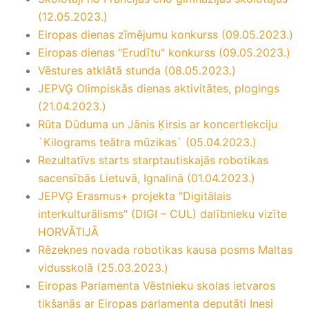
(12.05.2023.)
Eiropas dienas zīmējumu konkurss (09.05.2023.)
Eiropas dienas "Erudītu" konkurss (09.05.2023.)
Vēstures atklātā stunda (08.05.2023.)
JEPVĢ Olimpiskās dienas aktivitātes, plogings
(21.04.2023.)
Rūta Dūduma un Jānis Ķirsis ar koncertlekciju
`Kilograms teātra mūzikas` (05.04.2023.)
Rezultatīvs starts starptautiskajās robotikas
sacensībās Lietuvā, Ignalinā (01.04.2023.)
JEPVĢ Erasmus+ projekta "Digitālais
interkulturālisms" (DIGI – CUL) dalībnieku vizīte
HORVĀTIJĀ
Rēzeknes novada robotikas kausa posms Maltas
vidusskolā (25.03.2023.)
Eiropas Parlamenta Vēstnieku skolas ietvaros
tikšanās ar Eiropas parlamenta deputāti Inesi