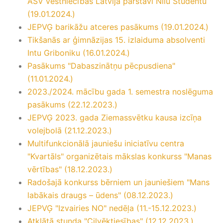
ASV vēstniecības Latvijā pārstāvi Nilu Studentu
(19.01.2024.)
JEPVĢ barikāžu atceres pasākums (19.01.2024.)
Tikšanās ar ģimnāzijas 15. izlaiduma absolventi
Intu Griboniku (16.01.2024.)
Pasākums "Dabaszinātņu pēcpusdiena"
(11.01.2024.)
2023./2024. mācību gada 1. semestra noslēguma
pasākums (22.12.2023.)
JEPVĢ 2023. gada Ziemassvētku kausa izcīņa
volejbolā (21.12.2023.)
Multifunkcionālā jauniešu iniciatīvu centra
"Kvartāls" organizētais mākslas konkurss "Manas
vērtības" (18.12.2023.)
Radošajā konkurss bērniem un jauniešiem "Mans
labākais draugs – ūdens" (08.12.2023.)
JEPVĢ "Izvairies NO" nedēļa (11.-15.12.2023.)
Atklātā stunda "Cilvēktiesības" (12.12.2023.)