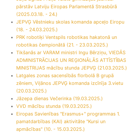
pārstāv Latviju Eiropas Parlamentā Strasbūrā
(2025.03.18. - 24.)
JEPVĢ Vēstnieku skolas komanda apceļo Eiropu
(18. - 24.03.2025.)
PRK robotiķi Ventspils robotikas hakatonā un
robotikas čempionātā (21. - 23.03.2025.)
Tikšanās ar VARAM ministri Ingu Bērziņu, VIEDĀS
ADMINISTRĀCIJAS UN REĢIONĀLĀS ATTĪSTĪBAS
MINISTRIJAS mācību stunda JEPVĢ (21.03.2025.)
Latgales zonas sacensībās florbolā B grupā
zēniem, Viļānos JEPVĢ komanda izcīnīja 3.vietu
(20.03.2025.)
Jāzepa dienas Večerinka (19.03.2025.)
VVD mācību stunda (19.03.2025.)
Eiropas Savienības "Erasmus+" programmas 1.
pamatdarbības (KAl) aktivitāte "Kursi un
apmācības" (10. - 15.03.2025.)