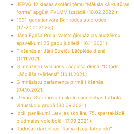
JEPVĢ 12.klases skolēni tēmu “Māksla kā kultūras
forma” apgūst PVLMM izstādē (18.02.2022.)
1991. gada janvāra Barikādes atceroties
(17.-20.01.2022.)
Jāņa Eglīša Preiļu Valsts ģimnāzijas audzēkņu
apsveikumi 25 gadu jubilejā (16.11.2021.)
Tikšanās ar Jāni Streiču Lāčplēša dienā
(11.11.2021.)
Ģimnāzistu sveiciens Lāčplēša dienā! “Citāds
Lāčplēša tvēriens!” (10.11.2021.)
Ģimnāzistu parlamenta pirmā tikšanās
(04.10.2021.)
Uzvara Starpnovadu skolu sacensībās futbolā
vidusskolu grupā (30.09.2021.)
Izcili panākumi Latvijas skolēnu 75. spartakiādē
pludmales volejbolā (17.09.2021.)
Radošās darbnīcas “Raiņa dzeja latgaliski”