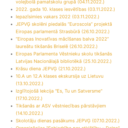
volejbolā pamatskolu grupā (04.11.2022.)
2022. gada 10. klases iesvētības (03.11.2022.)
Iepazīsimies vakars 2022 (03.11.2022.)
JEPVĢ skolēni piedalās “Euroscola” projektā
Eiropas parlamentā Strasbūrā (26.10.2022.)
“Eiropas Inovatīvas mācīšanas balva 2022”
laureātu tikšanās Briselē (26.10.2022.)
Eiropas Parlamenta Vēstnieku skolu tikšanās
Latvijas Nacionālajā bibliotēkā (25.10.2022.)
Krāsu diena JEPVĢ (21.10.2022.)
10.A un 12.A klases ekskursija uz Lietuvu
(13.10.2022.)
Izglītojošā lekcija "Es, Tu un Satversme"
(17.10.2022.)
Tikšanās ar ASV vēstniecības pārstāvjiem
(14.10.2022.)
Skolotāju dienas pasākums JEPVĢ (07.10.2022.)