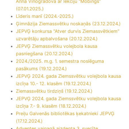
Anna Vinogradova ar lekciju “Mobings”
(07.01.2025.)
Līderis manī (2024.-2025.)
Ģimnāzija Ziemassvētku noskaņās (23.12.2024.)
JEPVĢ konkursa "Atver durvis Ziemassvētkiem"
uzvarētāju apbalvošana (20.12.2024.)
JEPVĢ Ziemassvētku volejbola kausa
pasniegšana (20.12.2024.)
2024./2025. m.g. 1. semestra noslēguma
pasākums (19.12.2024.)
JEPVĢ 2024. gada Ziemssvētku volejbola kausa
izcīņa 10.- 12. klasēm (19.12.2024.)
Ziemassvētku tirdziņš (19.12.2024.)
JEPVĢ 2024. gada Ziemssvētku volejbola kausa
izcīņa 7.- 9. klasēm (18.12.2024.)
Preiļu Galvenās bibliotēkas ķekatnieki JEPVĢ
(17.12.2024.)
Adventes vainagā aizdegta 3. svecīte