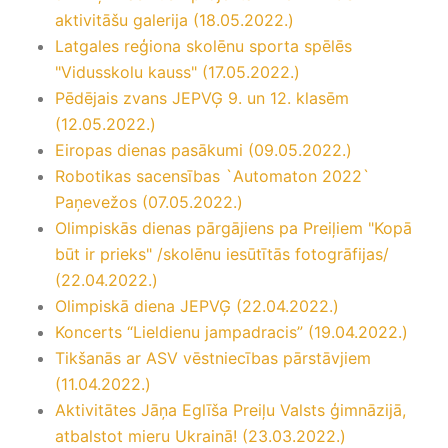
aktivitāšu galerija (18.05.2022.)
Latgales reģiona skolēnu sporta spēlēs
"Vidusskolu kauss" (17.05.2022.)
Pēdējais zvans JEPVĢ 9. un 12. klasēm
(12.05.2022.)
Eiropas dienas pasākumi (09.05.2022.)
Robotikas sacensības `Automaton 2022`
Paņevežos (07.05.2022.)
Olimpiskās dienas pārgājiens pa Preiļiem "Kopā
būt ir prieks" /skolēnu iesūtītās fotogrāfijas/
(22.04.2022.)
Olimpiskā diena JEPVĢ (22.04.2022.)
Koncerts “Lieldienu jampadracis” (19.04.2022.)
Tikšanās ar ASV vēstniecības pārstāvjiem
(11.04.2022.)
Aktivitātes Jāņa Eglīša Preiļu Valsts ģimnāzijā,
atbalstot mieru Ukrainā! (23.03.2022.)