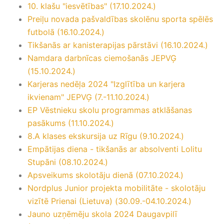
10. klašu "iesvētības" (17.10.2024.)
Preiļu novada pašvaldības skolēnu sporta spēlēs
futbolā (16.10.2024.)
Tikšanās ar kanisterapijas pārstāvi (16.10.2024.)
Namdara darbnīcas ciemošanās JEPVĢ
(15.10.2024.)
Karjeras nedēļa 2024 "Izglītība un karjera
ikvienam" JEPVĢ (7.-11.10.2024.)
EP Vēstnieku skolu programmas atklāšanas
pasākums (11.10.2024.)
8.A klases ekskursija uz Rīgu (9.10.2024.)
Empātijas diena - tikšanās ar absolventi Lolitu
Stupāni (08.10.2024.)
Apsveikums skolotāju dienā (07.10.2024.)
Nordplus Junior projekta mobilitāte - skolotāju
vizītē Prienai (Lietuva) (30.09.-04.10.2024.)
Jauno uzņēmēju skola 2024 Daugavpilī