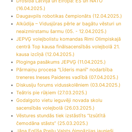
Drošība Latvijā un Eiropā: ES un NATO
(16.04.2025.)
Daugavpils robotikas čempionāts (12.04.2025.)
Alkūdija – Vidusjūras pērle ar bagātu vēsturi un
neaizmirstamu šarmu (05. - 12.04.2025.)
JEPVĢ volejbolistu komandas Rimi Olimpiskajā
centrā Top kausa finālsacensībās volejbolā 21.
kausa izcīņā (12.04.2025.)
Ploginga pasākums JEPVĢ (11.04.2025.)
Pārmaiņu procesa "Līderis manī" nodarbība
treneres Ineses Paideres vadībā (07.04.2025.)
Diskusiju forums vidusskolēniem (03.04.2025.)
Teātris pie rūķiem (27.03.2025.)
Godalgoto vietu ieguvēji novada skolu
sacensībās volejbolā (26.03.2025.)
Vēstures stundās tiek izstāstīts “Izsūtītā
čemodāna stāsts” (25.03.2025.)
Jāņa Eglīša Preiļu Valsts ģimnāzijas jaunieši