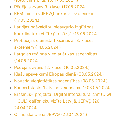
(foto: Juris Erts, 13.-17.05.2024.)
Pēdējais zvans 9. klasei (17.05.2024.)
KEM ministrs JEPVĢ tiekas ar skolēniem
(17.05.2024.)
Latvijas pašvaldību pieaugušo izglītības
koordinatoru vizīte ģimnāzijā (15.05.2024.)
Probācijas dienesta tikšanās ar 8. klases
skolēniem (14.05.2024.)
Latgales reģiona vieglatlētikas sacensības
(14.05.2024.)
Pēdējais zvans 12. klasei (10.05.2024.)
Klašu apsveikumi Eiropas dienā (08.05.2024.)
Novada vieglatlētikas sacensības (08.05.2024.)
Koncertstāsts "Latvijas veidošanās" (08.05.2024.)
Erasmus+ projekta "Digital Interculturalism" (DIGI
– CUL) dalībnieku vizīte Latvijā, JEPVĢ (20. -
24.04.2024.)
Olimpiskā diena JEPVĢ (26.04.2024.)