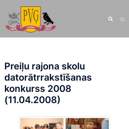
Doties
uz
saturu
Preiļu rajona skolu
datorātrrakstīšanas
konkurss 2008
(11.04.2008)