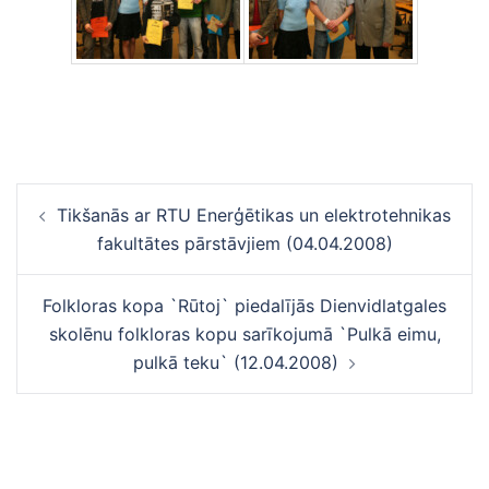
Ziņu
Tikšanās ar RTU Enerģētikas un elektrotehnikas
navigācija
fakultātes pārstāvjiem (04.04.2008)
Folkloras kopa `Rūtoj` piedalījās Dienvidlatgales
skolēnu folkloras kopu sarīkojumā `Pulkā eimu,
pulkā teku` (12.04.2008)