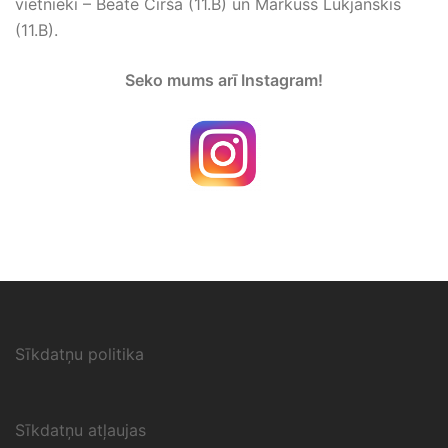
vietnieki – Beāte Cirša (11.B) un Markuss Lukjanskis
(11.B).
Seko mums arī Instagram!
Sīkdatņu politika
Sīkdatņu atļaujas