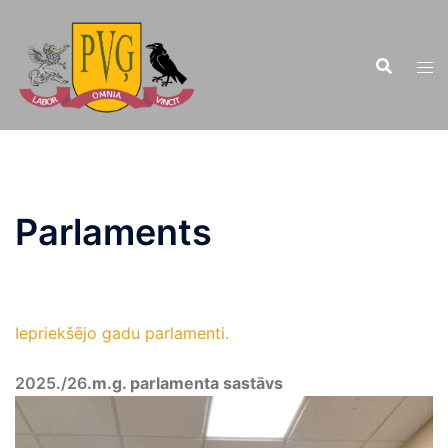
Doties
uz
saturu
Parlaments
Iepriekšējo gadu parlamenti.
2025./26
.m.g. parlamenta sastāvs