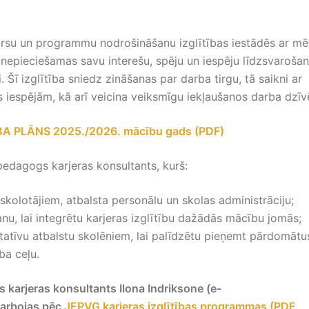
ursu un programmu nodrošināšanu izglītības iestādēs ar mē
 nepieciešamas savu interešu, spēju un iespēju līdzsvarošan
. Šī izglītība sniedz zināšanas par darba tirgu, tā saikni ar
as iespējām, kā arī veicina veiksmīgu iekļaušanos darba dzīv
PLĀNS 2025./2026. mācību gads (PDF)
pedagogs karjeras konsultants, kurš:
skolotājiem, atbalsta personālu un skolas administrāciju;
u, lai integrētu karjeras izglītību dažādās mācību jomās;
tatīvu atbalstu skolēniem, lai palīdzētu pieņemt pārdomātu
ba ceļu.
 karjeras konsultants Ilona Indriksone (e-
darbojas pēc
JEPVĢ karjeras izglītības programmas (PDF,