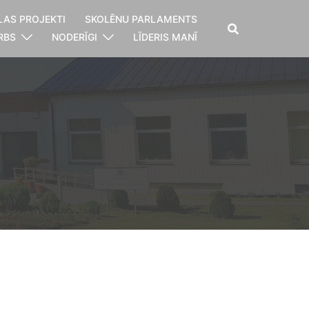
LAS PROJEKTI
SKOLĒNU PARLAMENTS
RBS
NODERĪGI
LĪDERIS MANĪ