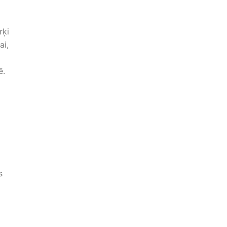
rķi
ai,
ē.
s