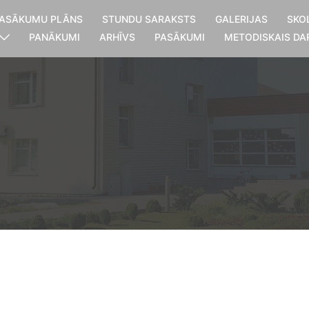
ASĀKUMU PLĀNS
STUNDU SARAKSTS
GALERIJAS
SKO
PANĀKUMI
ARHĪVS
PASĀKUMI
METODISKAIS DA