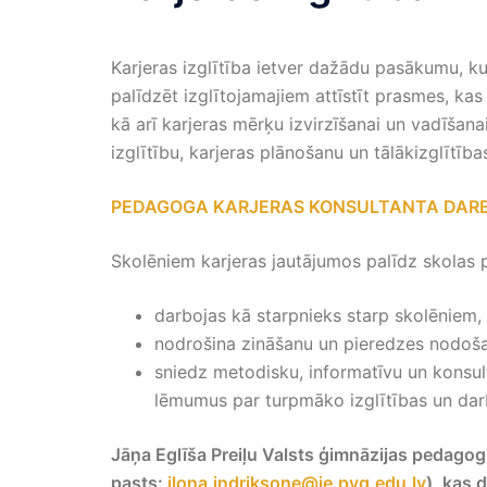
Karjeras izglītība ietver dažādu pasākumu, k
palīdzēt izglītojamajiem attīstīt prasmes, kas
kā arī karjeras mērķu izvirzīšanai un vadīšanai
izglītību, karjeras plānošanu un tālākizglītīb
PEDAGOGA KARJERAS KONSULTANTA DARBA 
Skolēniem karjeras jautājumos palīdz skolas 
darbojas kā starpnieks starp skolēniem, 
nodrošina zināšanu un pieredzes nodošan
sniedz metodisku, informatīvu un konsul
lēmumus par turpmāko izglītības un dar
Jāņa Eglīša Preiļu Valsts ģimnāzijas pedagogs
pasts:
ilona.indriksone@je.pvg.edu.lv
)
, kas 