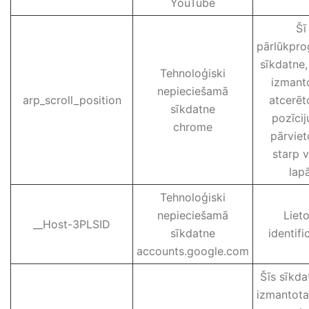
YouTube
Šī 
pārlūkpr
sīkdatne,
Tehnoloģiski
izmanto
nepieciešamā
arp_scroll_position
atcerēt
sīkdatne
pozīcij
chrome
pārviet
starp v
lap
Tehnoloģiski
nepieciešamā
Lieto
__Host-3PLSID
sīkdatne
identifi
accounts.google.com
Šīs sīkda
izmantota