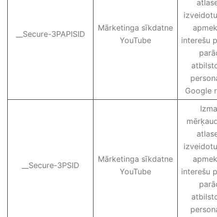
atlase
izveidotu
Mārketinga sīkdatne
apmekl
__Secure-3PAPISID
YouTube
interešu pr
parā
atbilst
persona
Google r
Izma
mērķaudi
atlase
izveidotu
Mārketinga sīkdatne
apmekl
__Secure-3PSID
YouTube
interešu pr
parā
atbilst
persona