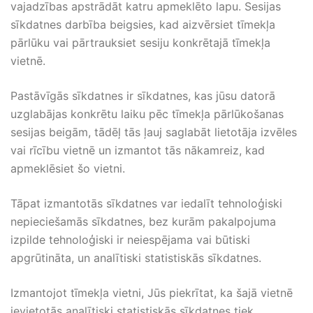
vajadzības apstrādāt katru apmeklēto lapu. Sesijas
sīkdatnes darbība beigsies, kad aizvērsiet tīmekļa
pārlūku vai pārtrauksiet sesiju konkrētajā tīmekļa
vietnē.
Pastāvīgās sīkdatnes ir sīkdatnes, kas jūsu datorā
uzglabājas konkrētu laiku pēc tīmekļa pārlūkošanas
sesijas beigām, tādēļ tās ļauj saglabāt lietotāja izvēles
vai rīcību vietnē un izmantot tās nākamreiz, kad
apmeklēsiet šo vietni.
Tāpat izmantotās sīkdatnes var iedalīt tehnoloģiski
nepieciešamās sīkdatnes, bez kurām pakalpojuma
izpilde tehnoloģiski ir neiespējama vai būtiski
apgrūtināta, un analītiski statistiskās sīkdatnes.
Izmantojot tīmekļa vietni, Jūs piekrītat, ka šajā vietnē
ievietotās analītiski statistiskās sīkdatnes tiek