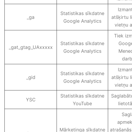
Izmant
Statistikas sīkdatne
_ga
atšķirtu l
Google Analytics
vietņu a
Tiek iz
Statistikas sīkdatne
Goog
_gat_gtag_UAxxxxx
Google Analytics
Mene
darb
Izmant
Statistikas sīkdatne
_gid
atšķirtu l
Google Analytics
vietņu a
Statistikas sīkdatne
Saglabātu
YSC
YouTube
lietotā
Sagl
apmekl
Mārketinga sīkdatne
atrašanās 