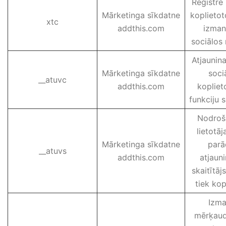
Reģistrē 
Mārketinga sīkdatne
koplietot
xtc
addthis.com
izman
sociālos 
Atjaunina
Mārketinga sīkdatne
soci
__atuvc
addthis.com
kopliet
funkciju s
Nodroši
lietotāj
Mārketinga sīkdatne
parā
__atuvs
addthis.com
atjauni
skaitītājs
tiek kop
Izma
mērķaudi