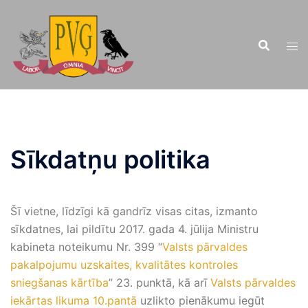
Doties
uz
saturu
Sīkdatņu politika
Šī vietne, līdzīgi kā gandrīz visas citas, izmanto
sīkdatnes, lai pildītu 2017. gada 4. jūlija Ministru
kabineta noteikumu Nr. 399 “
Valsts pārvaldes
pakalpojumu uzskaites, kvalitātes kontroles
sniegšanas kārtība
” 23. punktā, kā arī
Valsts pārvaldes
iekārtas likuma 10.pantā
uzlikto pienākumu iegūt