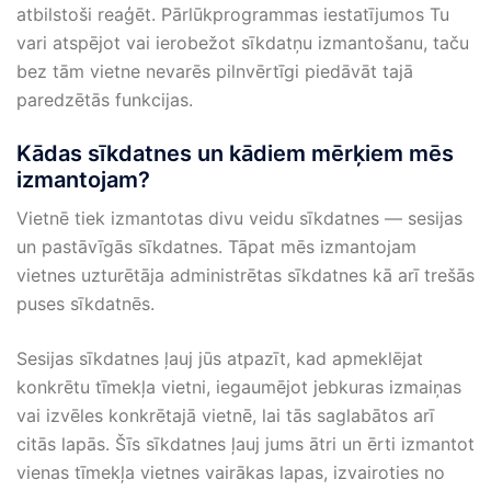
atbilstoši reaģēt. Pārlūkprogrammas iestatījumos Tu
vari atspējot vai ierobežot sīkdatņu izmantošanu, taču
bez tām vietne nevarēs pilnvērtīgi piedāvāt tajā
paredzētās funkcijas.
Kādas sīkdatnes un kādiem mērķiem mēs
izmantojam?
Vietnē tiek izmantotas divu veidu sīkdatnes — sesijas
un pastāvīgās sīkdatnes. Tāpat mēs izmantojam
vietnes uzturētāja administrētas sīkdatnes kā arī trešās
puses sīkdatnēs.
Sesijas sīkdatnes ļauj jūs atpazīt, kad apmeklējat
konkrētu tīmekļa vietni, iegaumējot jebkuras izmaiņas
vai izvēles konkrētajā vietnē, lai tās saglabātos arī
citās lapās. Šīs sīkdatnes ļauj jums ātri un ērti izmantot
vienas tīmekļa vietnes vairākas lapas, izvairoties no