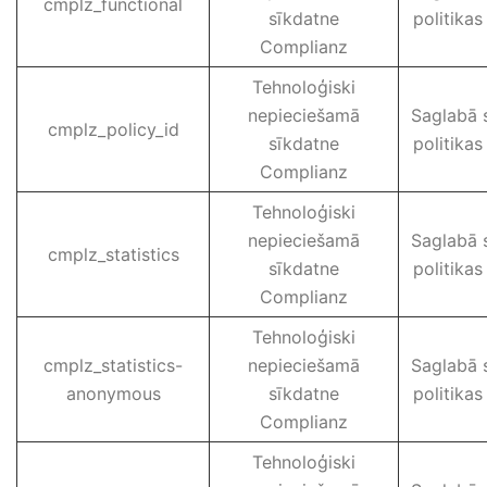
cmplz_functional
sīkdatne
politikas
Complianz
Tehnoloģiski
nepieciešamā
Saglabā 
cmplz_policy_id
sīkdatne
politikas
Complianz
Tehnoloģiski
nepieciešamā
Saglabā 
cmplz_statistics
sīkdatne
politikas
Complianz
Tehnoloģiski
cmplz_statistics-
nepieciešamā
Saglabā 
anonymous
sīkdatne
politikas
Complianz
Tehnoloģiski