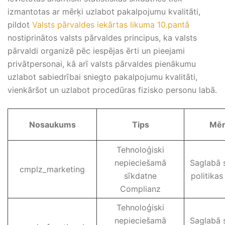
izmantotas ar mērķi uzlabot pakalpojumu kvalitāti,
pildot
Valsts pārvaldes iekārtas likuma 10.pantā
nostiprinātos valsts pārvaldes principus, ka valsts
pārvaldi organizē pēc iespējas ērti un pieejami
privātpersonai, kā arī valsts pārvaldes pienākumu
uzlabot sabiedrībai sniegto pakalpojumu kvalitāti,
vienkāršot un uzlabot procedūras fizisko personu labā.
Nosaukums
Tips
Mēr
Tehnoloģiski
nepieciešamā
Saglabā 
cmplz_marketing
sīkdatne
politikas
Complianz
Tehnoloģiski
nepieciešamā
Saglabā 