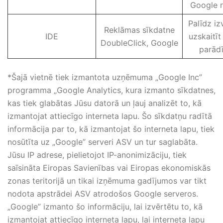
Google r
Palīdz iz
Reklāmas sīkdatne
IDE
uzskaitīt
DoubleClick, Google
parādī
*Šajā vietnē tiek izmantota uzņēmuma „Google Inc”
programma „Google Analytics, kura izmanto sīkdatnes,
kas tiek glabātas Jūsu datorā un ļauj analizēt to, kā
izmantojat attiecīgo interneta lapu. Šo sīkdatņu radītā
informācija par to, kā izmantojat šo interneta lapu, tiek
nosūtīta uz „Google” serveri ASV un tur saglabāta.
Jūsu IP adrese, pielietojot IP-anonimizāciju, tiek
saīsināta Eiropas Savienības vai Eiropas ekonomiskās
zonas teritorijā un tikai izņēmuma gadījumos var tikt
nodota apstrādei ASV atrodošos Google serveros.
„Google” izmanto šo informāciju, lai izvērtētu to, kā
izmantojat attiecīgo interneta lapu, lai interneta lapu