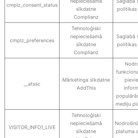
nepieciešamā
Saglabā 
cmplz_consent_status
sīkdatne
politikas
Complianz
Tehnoloģiski
nepieciešamā
Saglabā 
cmplz_preferences
sīkdatne
politikas
Complianz
Nodro
funkcional
Mārketinga sīkdatne
pievi
__atssc
AddThis
inform
populārās
mediju pl
Tehnoloģiski
nepieciešamā
Nodrošinā
VISITOR_INFO1_LIVE
sīkdatne
platuma a