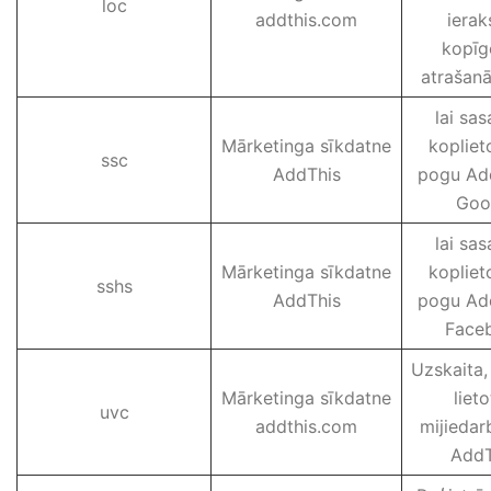
loc
addthis.com
ierak
kopīg
atrašanā
lai sas
Mārketinga sīkdatne
kopliet
ssc
AddThis
pogu Add
Goo
lai sas
Mārketinga sīkdatne
kopliet
sshs
AddThis
pogu Add
Face
Uzskaita, 
Mārketinga sīkdatne
lieto
uvc
addthis.com
mijiedar
AddT