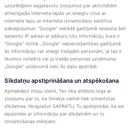
uzturētājiem sagatavotu ziņojumus par aktivitātēm
attiecīgajās interneta lapās un sniegtu citus ar
interneta lapu un interneta izmantošanu saistītus
pakalpojumus. “Google” nekādā gadījumā nesaista šeit
saņemto IP adresi ar jebkuru citu informāciju, kura ir
“Google” rīcībā. „Google” nepieciešamības gadījumā
šo informāciju var sniegt trešajām personām, ja tas ir
likumos noteikts vai ja trešās personas uzņēmuma
„Google” uzdevumā veic šo datu apstrādi.
Sīkdatņu apstiprināšana un atspēkošana
Apmeklējot mūsu vietni, Tev tika attēlots logs ar
ziņojumu par to, ka tīmekļa vietnē tiek izmantotas
sīkdatnes. Nospiežot SAPRATU, Tu apstiprināsi, ka esi
iepazinies ar informāciju par sīkdatnēm un to
izmantošanas mērķiem.