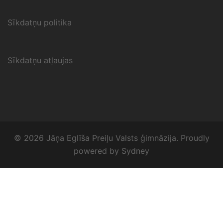
Sīkdatņu politika
Sīkdatņu atļaujas
© 2026 Jāņa Eglīša Preiļu Valsts ģimnāzija. Proudly
powered by
Sydney