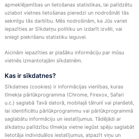
apmeklējamības un lietošanas statistikas, lai palīdzētu
uzlabot vietnes lietošanas pieredzi un nodrošināt tās
sekmīgu tās darbību. Mēs nodrošinām, ka Jūs variet
iepazīties ar Sīkdatņu politiku un izdarīt izvēli, vai
sniegt piekrišanu statistiku ieguvei.
Aicinām iepazīties ar plašāku informāciju par mūsu
vietnēs izmantotajām sīkdatnēm.
Kas ir sīkdatnes?
Sīkdatnes (cookies) ir informācijas vienības, kuras
tīmekļa pārlūkprogramma (Chrome, Firexox, Safari
u.c.) saglabā Tavā datorā, mobilajā tālrunī vai planšetē,
lai identificētu pārlūkprogrammu vai pārlūkprogrammā
saglabātu informāciju un iestatījumus. Tādējādi ar
sīkdatņu palīdzību tīmekļa vietne iegūst spēju saglabāt
lietotāja individuālos iestatījumus, atpazīt viņu un