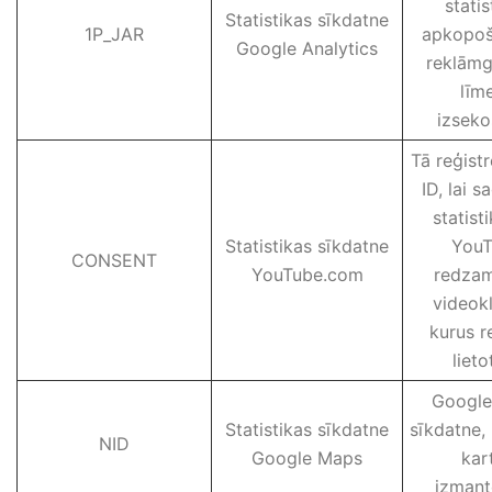
statis
Statistikas sīkdatne
1P_JAR
apkopoš
Google Analytics
reklām
līm
izseko
Tā reģistr
ID, lai s
statist
Statistikas sīkdatne
You
CONSENT
YouTube.com
redzam
videokl
kurus r
lieto
Google
Statistikas sīkdatne
sīkdatne, 
NID
Google Maps
kar
izmant