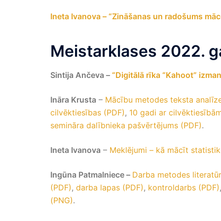
Ineta Ivanova – “Zināšanas un radošums māco
Meistarklases 2022. g
Sintija Ančeva –
“Digitālā rīka “Kahoot” izm
Ināra Krusta
–
Mācību metodes teksta analīzes
cilvēktiesības (PDF)
,
10 gadi ar cilvēktiesībā
semināra dalībnieka pašvērtējums (PDF)
.
Ineta Ivanova
–
Meklējumi – kā mācīt statisti
Ingūna Patmalniece –
Darba metodes literatūr
(PDF)
,
darba lapas (PDF)
,
kontroldarbs (PDF)
(PNG)
.