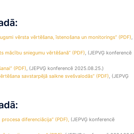
adā:
zaugsmi vērsta vērtēšana, īstenošana un monitorings” (PDF)
,
kts mācību sniegumu vērtēšanā
” (PDF)
, (JEPVĢ konferencē
šanai” (PDF)
, (JEPVĢ konferencē 2025.08.25.)
ērtēšana savstarpējā saikne svešvalodās” (PDF)
, (JEPVĢ
adā:
 procesa diferenciācija” (PDF),
(JEPVĢ konferencē