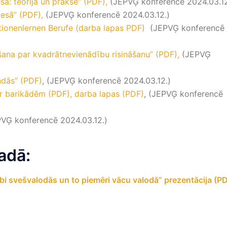
ā: teorija un prakse” (PDF),
(JEPVĢ konferencē 2024.03.12
cesā” (PDF),
(JEPVĢ konferencē 2024.03.12.)
tionenlernen Berufe (darba lapas PDF)
(JEPVĢ konferencē
šana par kvadrātnevienādību risināšanu” (PDF),
(JEPVĢ
ndās” (PDF)
, (JEPVĢ konferencē 2024.03.12.)
r barikādēm (PDF),
darba lapas (PDF)
, (JEPVĢ konferencē
VĢ konferencē 2024.03.12.)
adā:
i svešvalodās un to piemēri vācu valodā” prezentācija (P