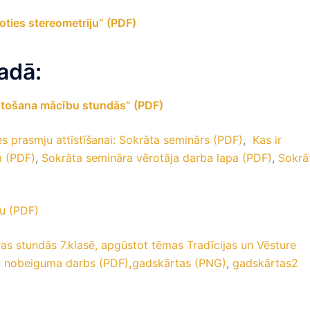
ties stereometriju” (PDF)
adā:
antošana mācību stundās” (PDF)
 prasmju attīstīšanai: Sokrāta seminārs (PDF)
,
Kas ir
m (PDF)
,
Sokrāta semināra vērotāja darba lapa (PDF)
,
Sokrā
ku (PDF)
as stundās 7.klasē, apgūstot tēmas Tradīcijas un Vēsture
,
nobeiguma darbs (PDF)
,
gadskārtas (PNG)
,
gadskārtas2