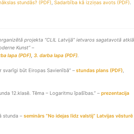
mākslas stundās? (PDF)
,
Sadarbība kā izziņas avots (PDF)
.
organizētā projekta “CLIL Latvijā” ietvaros sagatavotā atkl
oderne Kunst” –
rba lapa (PDF)
,
3. darba lapa (PDF)
.
r svarīgi būt Eiropas Savienībā” –
stundas plans (PDF)
,
nda 12.klasē. Tēma – Logaritmu īpašības.” –
prezentacija
rā stunda –
seminārs “No idejas līdz valstij” Latvijas vēsturē