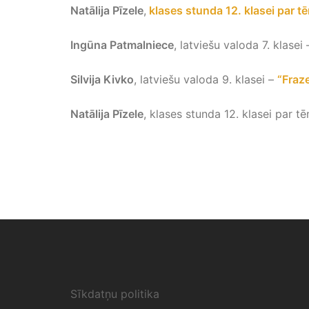
Natālija Pīzele
,
klases stunda 12. klasei par 
Ingūna Patmalniece
, latviešu valoda 7. klasei
Silvija Kivko
, latviešu valoda 9. klasei –
“Fraz
Natālija Pīzele
, klases stunda 12. klasei par t
Sīkdatņu politika