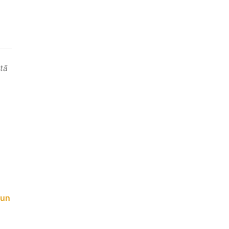
ātā
 un