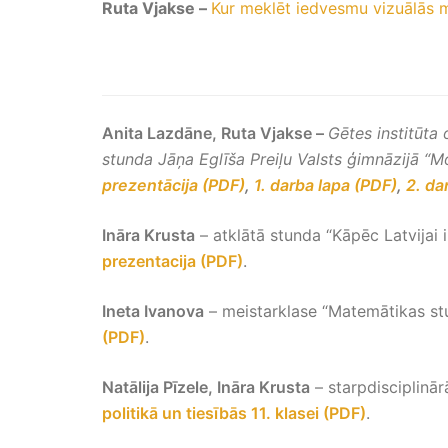
Ruta Vjakse –
Kur meklēt iedvesmu vizuālās 
Anita Lazdāne, Ruta Vjakse –
Gētes institūta 
stunda Jāņa Eglīša Preiļu Valsts ģimnāzijā “M
prezentācija (PDF)
,
1. darba lapa (PDF)
,
2. da
Ināra Krusta
– atklātā stunda “Kāpēc Latvijai i
prezentacija (PDF)
.
Ineta Ivanova
– meistarklase “Matemātikas stu
(PDF)
.
Natālija Pīzele, Ināra Krusta
– starpdisciplinā
politikā un tiesībās 11. klasei (PDF)
.