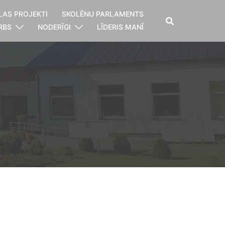
LAS PROJEKTI
SKOLĒNU PARLAMENTS
RBS
NODERĪGI
LĪDERIS MANĪ