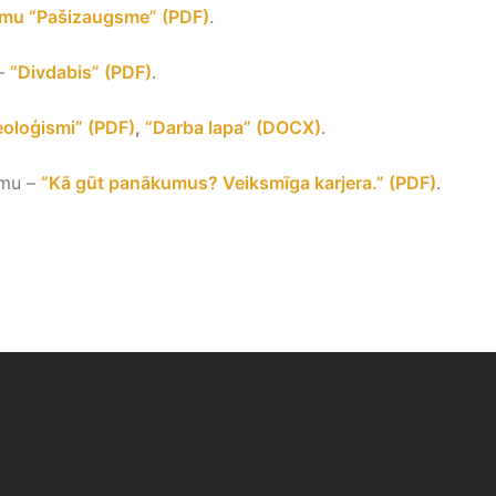
tēmu “Pašizaugsme” (PDF)
.
 –
“Divdabis” (PDF)
.
eoloģismi” (PDF)
,
“Darba lapa” (DOCX)
.
ēmu –
“Kā gūt panākumus? Veiksmīga karjera.” (PDF)
.