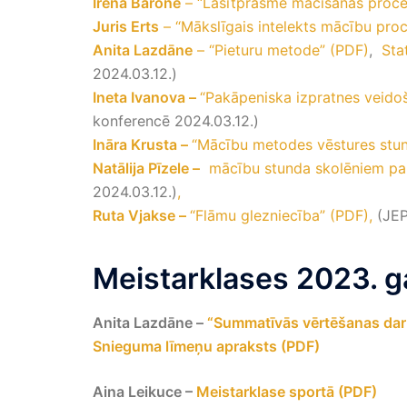
Irēna Barone
– “Lasītprasme mācīšanās proces
Juris Erts
– “Mākslīgais intelekts mācību pro
Anita Lazdāne
– “Pieturu metode” (PDF)
,
Sta
2024.03.12.)
Ineta Ivanova –
“Pakāpeniska izpratnes veido
konferencē 2024.03.12.)
Ināra Krusta –
“Mācību metodes vēstures stu
Natālija Pīzele –
mācību stunda skolēniem pa
2024.03.12.)
,
Ruta Vjakse –
“Flāmu glezniecība” (PDF),
(JEP
Meistarklases 2023. g
Anita Lazdāne –
“Summatīvās vērtēšanas darb
Snieguma līmeņu apraksts (PDF)
Aina Leikuce –
Meistarklase sportā (PDF)