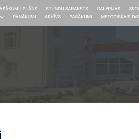
ASĀKUMU PLĀNS
STUNDU SARAKSTS
GALERIJAS
SKO
PANĀKUMI
ARHĪVS
PASĀKUMI
METODISKAIS DA
i