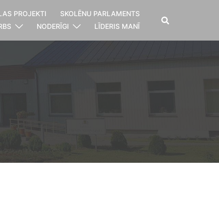
LAS PROJEKTI
SKOLĒNU PARLAMENTS
RBS
NODERĪGI
LĪDERIS MANĪ