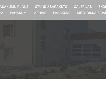
ASĀKUMU PLĀNS
STUNDU SARAKSTS
GALERIJAS
SKO
PANĀKUMI
ARHĪVS
PASĀKUMI
METODISKAIS DA