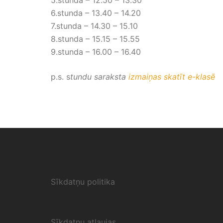
5.stunda – 12.50 – 13.30
6.stunda – 13.40 – 14.20
7.stunda – 14.30 – 15.10
8.stunda – 15.15 – 15.55
9.stunda – 16.00 – 16.40
p.s. s
tundu saraksta
izmaiņas skatīt e-klasē
Sīkdatņu politika
Sīkdatņu atļaujas