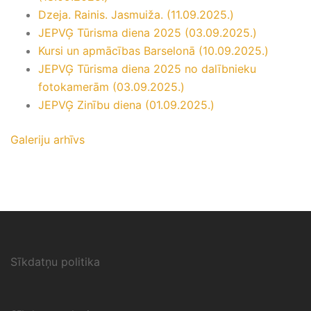
Dzeja. Rainis. Jasmuiža. (11.09.2025.)
JEPVĢ Tūrisma diena 2025 (03.09.2025.)
Kursi un apmācības Barselonā (10.09.2025.)
JEPVĢ Tūrisma diena 2025 no dalībnieku
fotokamerām (03.09.2025.)
JEPVĢ Zinību diena (01.09.2025.)
Galeriju arhīvs
Sīkdatņu politika