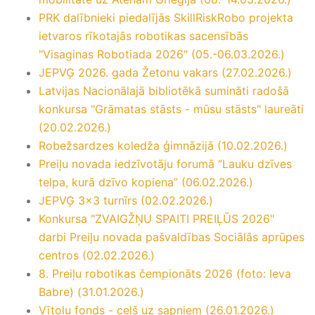
PRK dalībnieki piedalījās SkillRiskRobo projekta
ietvaros rīkotajās robotikas sacensībās
"Visaginas Robotiada 2026" (05.-06.03.2026.)
JEPVĢ 2026. gada Žetonu vakars (27.02.2026.)
Latvijas Nacionālajā bibliotēkā sumināti radošā
konkursa "Grāmatas stāsts - mūsu stāsts" laureāti
(20.02.2026.)
Robežsardzes koledža ģimnāzijā (10.02.2026.)
Preiļu novada iedzīvotāju forumā “Lauku dzīves
telpa, kurā dzīvo kopiena” (06.02.2026.)
JEPVĢ 3×3 turnīrs (02.02.2026.)
Konkursa "ZVAIGŽŅU SPAITI PREIĻŪS 2026"
darbi Preiļu novada pašvaldības Sociālās aprūpes
centros (02.02.2026.)
8. Preiļu robotikas čempionāts 2026 (foto: Ieva
Babre) (31.01.2026.)
Vītolu fonds - ceļš uz sapņiem (26.01.2026.)