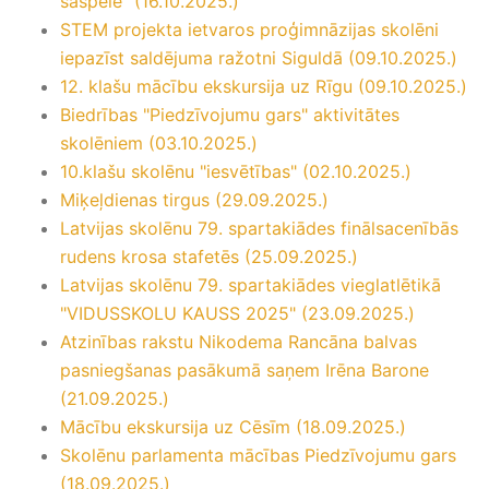
saspēle” (16.10.2025.)
STEM projekta ietvaros proģimnāzijas skolēni
iepazīst saldējuma ražotni Siguldā (09.10.2025.)
12. klašu mācību ekskursija uz Rīgu (09.10.2025.)
Biedrības "Piedzīvojumu gars" aktivitātes
skolēniem (03.10.2025.)
10.klašu skolēnu "iesvētības" (02.10.2025.)
Miķeļdienas tirgus (29.09.2025.)
Latvijas skolēnu 79. spartakiādes finālsacenībās
rudens krosa stafetēs (25.09.2025.)
Latvijas skolēnu 79. spartakiādes vieglatlētikā
"VIDUSSKOLU KAUSS 2025" (23.09.2025.)
Atzinības rakstu Nikodema Rancāna balvas
pasniegšanas pasākumā saņem Irēna Barone
(21.09.2025.)
Mācību ekskursija uz Cēsīm (18.09.2025.)
Skolēnu parlamenta mācības Piedzīvojumu gars
(18.09.2025.)