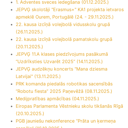
1. Adventes sveces iedegšana (01.12.2025.)
JEPVĢ skolotāji "Erasmus+" KA1 projekta ietvaros
apmeklē Ourem, Portugālē (24. - 29.11.2025.)
22. kausa izcīņā volejbolā vidusskolu grupā
(26.11.2025.)
22. kausa izcīņā volejbolā pamatskolu grupā
(20.11.2025.)
JEPVĢ 11.A klases piedzīvojums pasākumā
“Uzdrīksties Uzvarēt 2025” (14.11.2025.)
JEPVĢ audzēkņu koncerts "Mana dziesma
Latvijai" (13.11.2025.)
PRK komanda piedalās robotikas sacensībās
“Robotu fiesta” 2025 Paņevēžā (08.11.2025.)
Medijpratības apmācības (04.11.2025.)
Eiropas Parlamenta Vēstnieku skolu tikšanās Rīgā
(20.10.2025.)
PGB jauniešu nekonference “Prāta un ķermeņa