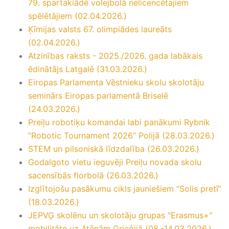
79. spartakiādē volejbolā nelicencētajiem
spēlētājiem (02.04.2026.)
Ķīmijas valsts 67. olimpiādes laureāts
(02.04.2026.)
Atzinības raksts - 2025./2026. gada labākais
ēdinātājs Latgalē (31.03.2026.)
Eiropas Parlamenta Vēstnieku skolu skolotāju
seminārs Eiropas parlamentā Briselē
(24.03.2026.)
Preiļu robotiķu komandai labi panākumi Rybnik
“Robotic Tournament 2026” Polijā (28.03.2026.)
STEM un pilsoniskā līdzdalība (26.03.2026.)
Godalgoto vietu ieguvēji Preiļu novada skolu
sacensībās florbolā (26.03.2026.)
Izglītojošu pasākumu cikls jauniešiem “Solis pretī”
(18.03.2026.)
JEPVĢ skolēnu un skolotāju grupas "Erasmus+"
mobilitāte uz Atēnām Grieģijā (08.-14.03.2026.)