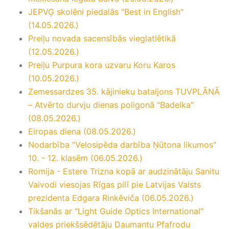
JEPVĢ skolēni piedalās "Best in English"
(14.05.2026.)
Preiļu novada sacensībās vieglatlētikā
(12.05.2026.)
Preiļu Purpura kora uzvaru Koru Karos
(10.05.2026.)
Zemessardzes 35. kājinieku bataljons TUVPLĀNĀ
– Atvērto durvju dienas poligonā "Badelka"
(08.05.2026.)
Eiropas diena (08.05.2026.)
Nodarbība "Velosipēda darbība Ņūtona likumos"
10. - 12. klasēm (06.05.2026.)
Romija - Estere Trizna kopā ar audzinātāju Sanitu
Vaivodi viesojas Rīgas pilī pie Latvijas Valsts
prezidenta Edgara Rinkēviča (06.05.2026.)
Tikšanās ar “Light Guide Optics International”
valdes priekšsēdētāju Daumantu Pfafrodu