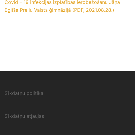
Covid – 19 infekcijas izplatības ierobežošanu Jāņa
Eglīša Preiļu Valsts ģimnāzijā (PDF, 2021.08.28.)
Sīkdatņu politika
Sīkdatņu atļaujas