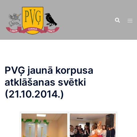
Doties
uz
saturu
PVĢ jaunā korpusa
atklāšanas svētki
(21.10.2014.)