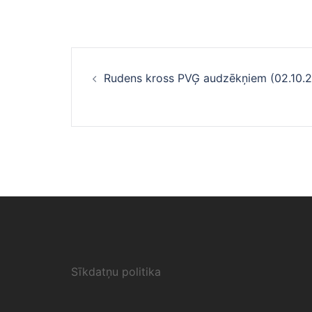
Ziņu
Rudens kross PVĢ audzēkņiem (02.10.2
navigācija
Sīkdatņu politika