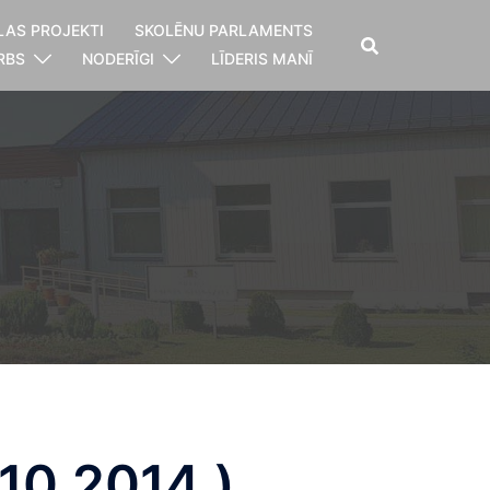
LAS PROJEKTI
SKOLĒNU PARLAMENTS
RBS
NODERĪGI
LĪDERIS MANĪ
10.2014.)