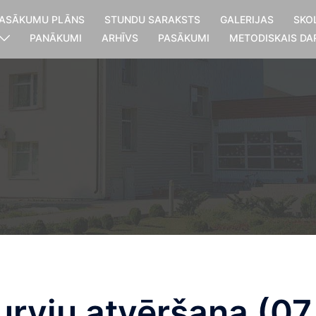
ASĀKUMU PLĀNS
STUNDU SARAKSTS
GALERIJAS
SKO
PANĀKUMI
ARHĪVS
PASĀKUMI
METODISKAIS DA
rvju atvēršana (07.