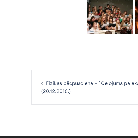
Ziņu
Fizikas pēcpusdiena – `Ceļojums pa eks
navigācija
(20.12.2010.)