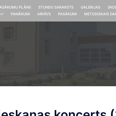
ASĀKUMU PLĀNS
STUNDU SARAKSTS
GALERIJAS
SKO
PANĀKUMI
ARHĪVS
PASĀKUMI
METODISKAIS DA
eskaņas koncerts (