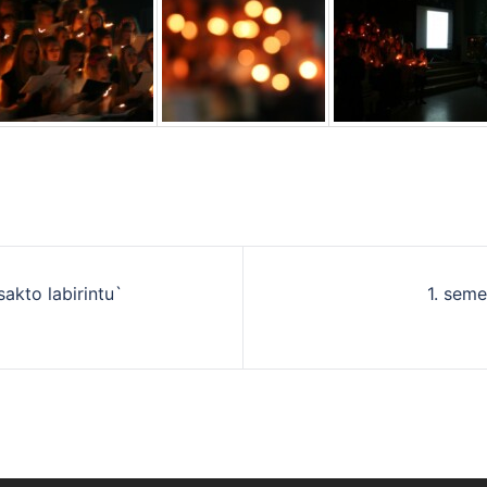
akto labirintu`
1. sem