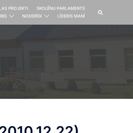
LAS PROJEKTI
SKOLĒNU PARLAMENTS
RBS
NODERĪGI
LĪDERIS MANĪ
2010.12.22)