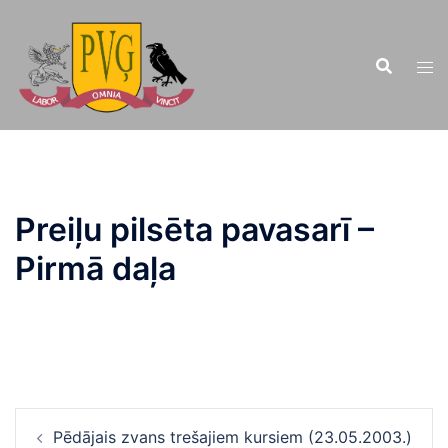
Doties
uz
saturu
Preiļu pilsēta pavasarī –
Pirmā daļa
Ziņu
Pēdājais zvans trešajiem kursiem (23.05.2003.)