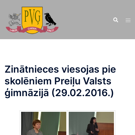
Doties
uz
saturu
Zinātnieces viesojas pie
skolēniem Preiļu Valsts
ģimnāzijā (29.02.2016.)