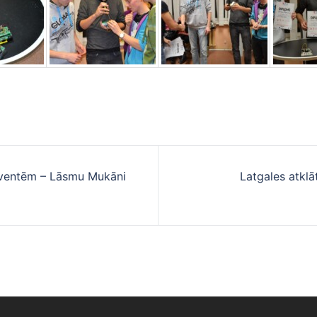
lventēm – Lāsmu Mukāni
Latgales atklā