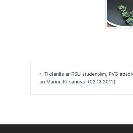
Ziņu
Tikšanās ar RSU studentēm, PVĢ abso
navigācija
un Marinu Kirsanovu. (02.12.2011.)