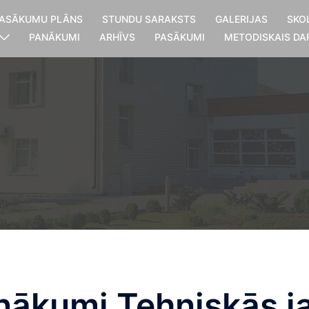
ASĀKUMU PLĀNS
STUNDU SARAKSTS
GALERIJAS
SKO
PANĀKUMI
ARHĪVS
PASĀKUMI
METODISKAIS DA
nākumi Tehniskās j