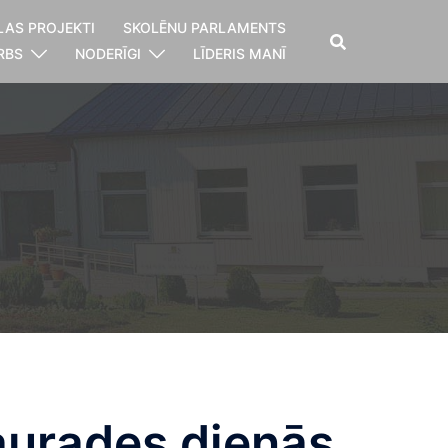
LAS PROJEKTI
SKOLĒNU PARLAMENTS
RBS
NODERĪGI
LĪDERIS MANĪ
aurades dienās