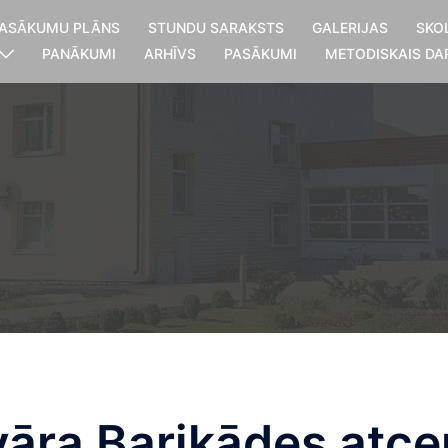
ASĀKUMU PLĀNS
STUNDU SARAKSTS
GALERIJAS
SKO
PANĀKUMI
ARHĪVS
PASĀKUMI
METODISKAIS DA
vāra Barikādes atce