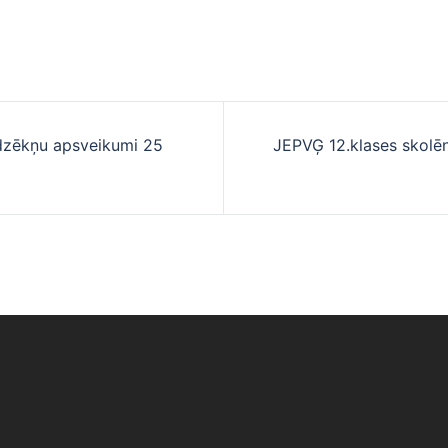
udzēkņu apsveikumi 25
JEPVĢ 12.klases skolēn