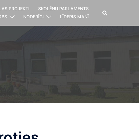
LAS PROJEKTI
SKOLĒNU PARLAMENTS
RBS
NODERĪGI
LĪDERIS MANĪ
roties