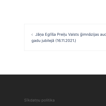
Ziņu
Jāņa Eglīša Preiļu Valsts ģimnāzijas a
navigācija
gadu jubilejā (16.11.2021.)
Sīkdatņu politika