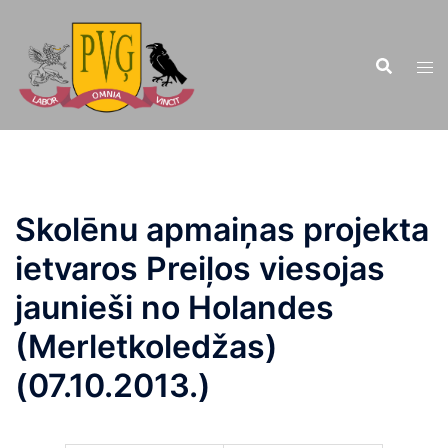
Doties
uz
saturu
Skolēnu apmaiņas projekta
ietvaros Preiļos viesojas
jaunieši no Holandes
(Merletkoledžas)
(07.10.2013.)