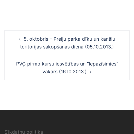
Ziņu
5. oktobris – Preiļu parka dīķu un kanālu
navigācija
teritorijas sakopšanas diena (05.10.2013.)
PVĢ pirmo kursu iesvētības un ”Iepazīsimies”
vakars (16.10.2013.)
Sīkdatņu politika