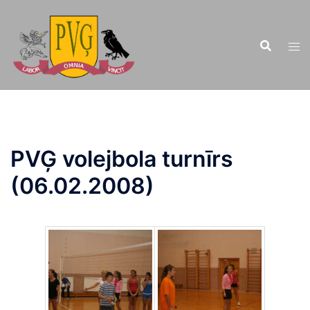
Doties
uz
saturu
PVĢ volejbola turnīrs
(06.02.2008)