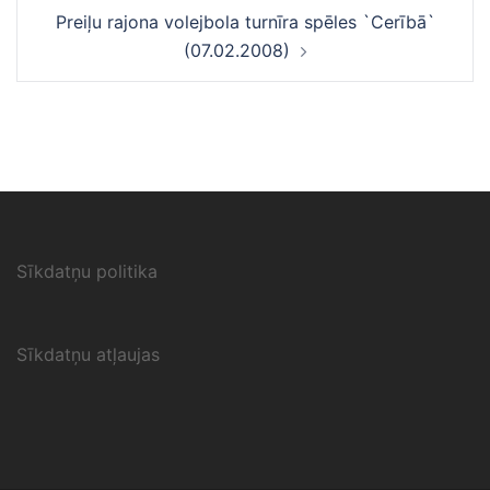
Preiļu rajona volejbola turnīra spēles `Cerībā`
(07.02.2008)
Sīkdatņu politika
Sīkdatņu atļaujas