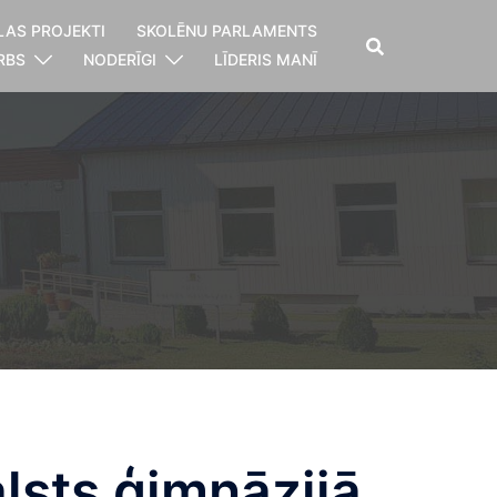
LAS PROJEKTI
SKOLĒNU PARLAMENTS
RBS
NODERĪGI
LĪDERIS MANĪ
alsts ģimnāzijā