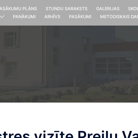
ASĀKUMU PLĀNS
STUNDU SARAKSTS
GALERIJAS
SKO
PANĀKUMI
ARHĪVS
PASĀKUMI
METODISKAIS DA
stres vizīte Preiļu V