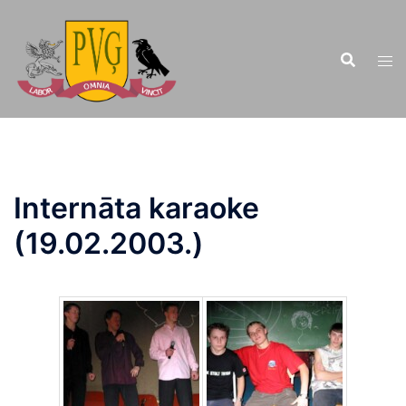
Doties
uz
saturu
Internāta karaoke
(19.02.2003.)