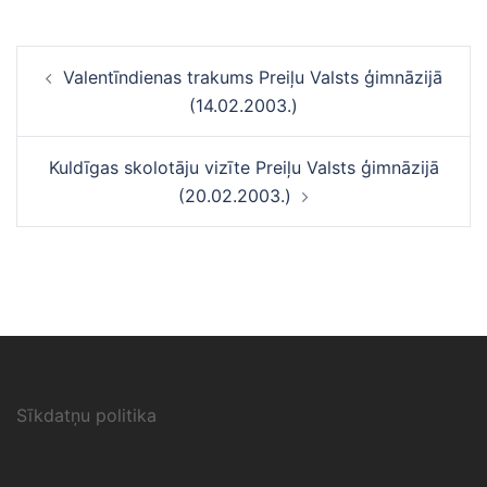
Ziņu
Valentīndienas trakums Preiļu Valsts ģimnāzijā
navigācija
(14.02.2003.)
Kuldīgas skolotāju vizīte Preiļu Valsts ģimnāzijā
(20.02.2003.)
Sīkdatņu politika