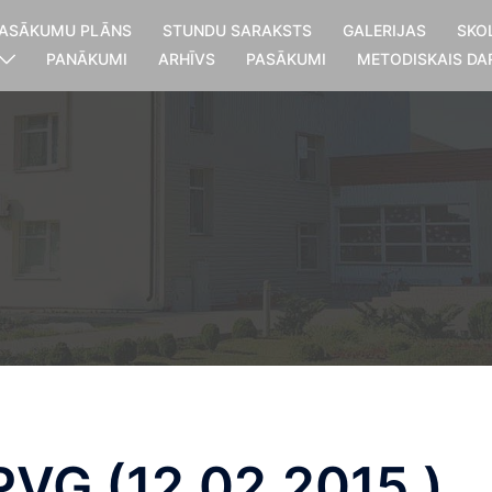
ASĀKUMU PLĀNS
STUNDU SARAKSTS
GALERIJAS
SKO
PANĀKUMI
ARHĪVS
PASĀKUMI
METODISKAIS DA
PVĢ (12.02.2015.)