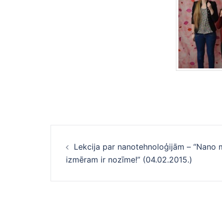
Ziņu
Lekcija par nanotehnoloģijām – “Nano 
navigācija
izmēram ir nozīme!” (04.02.2015.)