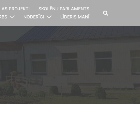
LAS PROJEKTI
SKOLĒNU PARLAMENTS
RBS
NODERĪGI
LĪDERIS MANĪ