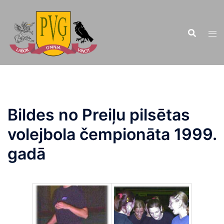
Doties
uz
saturu
Bildes no Preiļu pilsētas
volejbola čempionāta 1999.
gadā