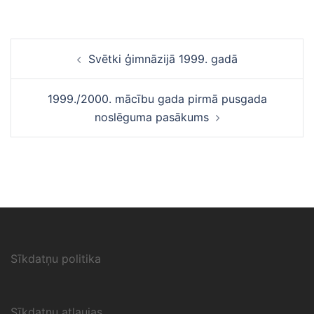
Ziņu
Svētki ģimnāzijā 1999. gadā
navigācija
1999./2000. mācību gada pirmā pusgada
noslēguma pasākums
Sīkdatņu politika
Sīkdatņu atļaujas