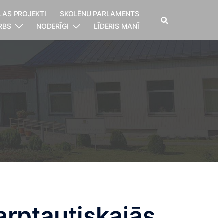
LAS PROJEKTI
SKOLĒNU PARLAMENTS
RBS
NODERĪGI
LĪDERIS MANĪ
arptautiskajās