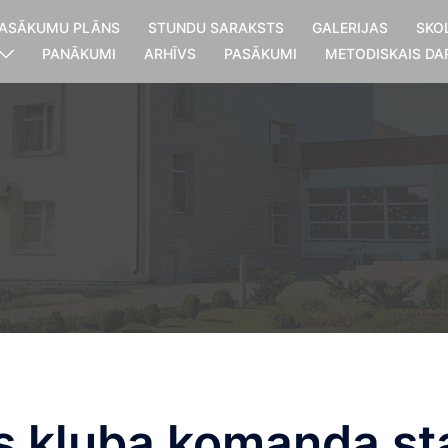
ASĀKUMU PLĀNS
STUNDU SARAKSTS
GALERIJAS
SKO
PANĀKUMI
ARHĪVS
PASĀKUMI
METODISKAIS DA
as kluba komanda st