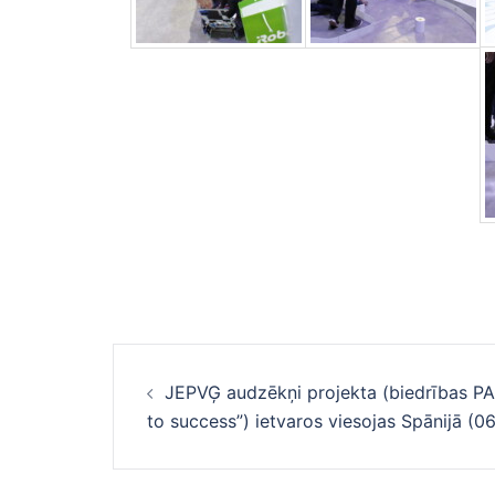
Ziņu
JEPVĢ audzēkņi projekta (biedrības PA
navigācija
to success”) ietvaros viesojas Spānijā (06