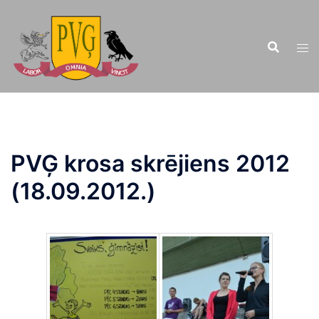
Doties
uz
saturu
PVĢ krosa skrējiens 2012
(18.09.2012.)