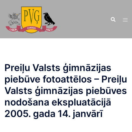
Doties
uz
saturu
Preiļu Valsts ģimnāzijas
piebūve fotoattēlos – Preiļu
Valsts ģimnāzijas piebūves
nodošana ekspluatācijā
2005. gada 14. janvārī