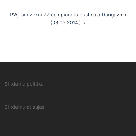
PVĢ audzēkņi ZZ čempionāta pusfinālā Daugavpilī
(08.05.2014.)
Sīkdatņu politika
Sīkdatņu atļaujas