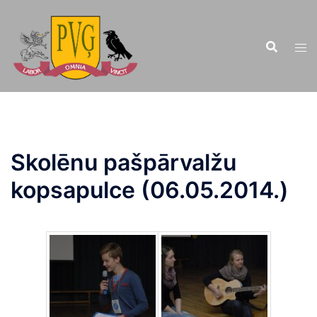
Doties
uz
saturu
Skolēnu pašpārvalžu
kopsapulce (06.05.2014.)