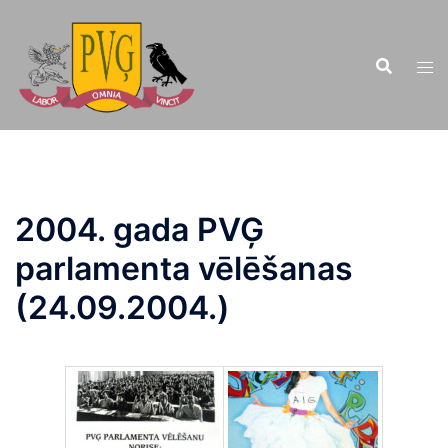
Doties
uz
saturu
2004. gada PVĢ
parlamenta vēlēšanas
(24.09.2004.)