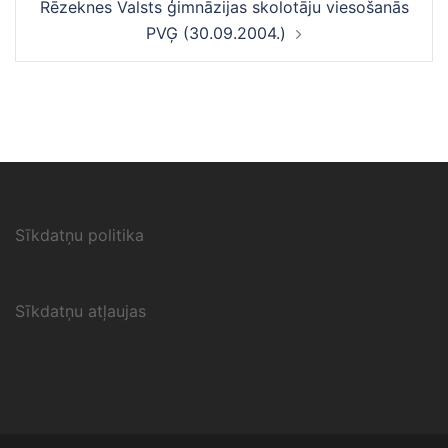
Rēzeknes Valsts ģimnāzijas skolotāju viesošanās
PVĢ (30.09.2004.)
Sīkdatņu politika
Sīkdatņu atļaujas