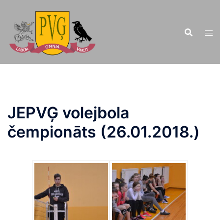
Doties
uz
saturu
JEPVĢ volejbola
čempionāts (26.01.2018.)