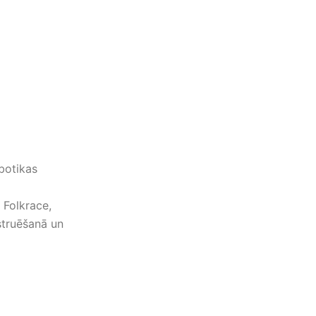
obotikas
 Folkrace,
struēšanā un