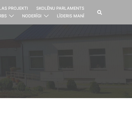
LAS PROJEKTI
SKOLĒNU PARLAMENTS
RBS
NODERĪGI
LĪDERIS MANĪ