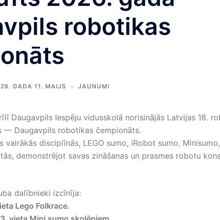
vpils robotikas
onāts
26. GADA 11. MAIJS
JAUNUMI
īlī Daugavpils Iespēju vidusskolā norisinājās Latvijas 18. r
 — Daugavpils robotikas čempionāts.
s vairākās disciplīnās, LEGO sumo, iRobot sumo, Minisumo,
citās, demonstrējot savas zināšanas un prasmes robotu kon
uba dalībnieki izcīnīja:
vieta Lego Folkrace.
 3. vieta Mini sumo skolēniem.