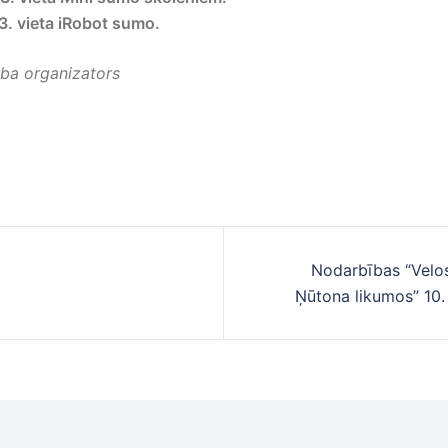
3. vieta iRobot sumo.
rba organizators
Nodarbības “Velo
cija
Ņūtona likumos” 10.