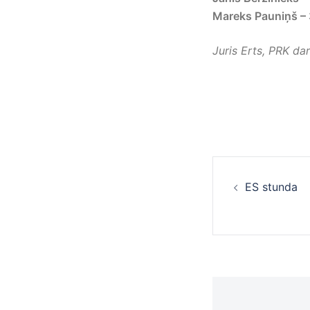
Mareks Pauniņš – 
Juris Erts, PRK da
Ziņu
ES stunda
navigā