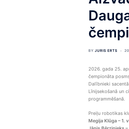
Dauga
čempi
BY
JURIS ERTS
20
2026. gada 25. apr
čempionāta posms
Dalībnieki sacentā
Līnijsekošanā un 
programmēšanā.
Preiļu robotikas kl
Megija Klūga – 1. 
Jānis Bērzinieks –