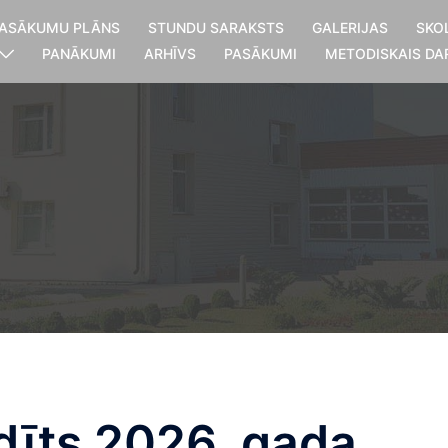
ASĀKUMU PLĀNS
STUNDU SARAKSTS
GALERIJAS
SKO
PANĀKUMI
ARHĪVS
PASĀKUMI
METODISKAIS DA
dīts 2026. gada