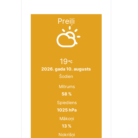
Preiļi
19
2026. gada 10. augusts
Šodien
Mitrums
58 %
Spiediens
1025 hPa
Mākoņi
13 %
Nokrišņi