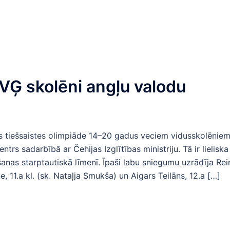
PVĢ skolēni angļu valodu
das tiešsaistes olimpiāde 14–20 gadus veciem vidusskolēniem
rs sadarbībā ar Čehijas Izglītības ministriju. Tā ir lieliska
anas starptautiskā līmenī. Īpaši labu sniegumu uzrādīja Rei
, 11.a kl. (sk. Nataļja Smukša) un Aigars Teilāns, 12.a […]