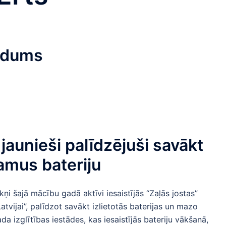
aidums
jaunieši palīdzējuši savākt
amus bateriju
kņi šajā mācību gadā aktīvi iesaistījās “Zaļās jostas”
atvijai”, palīdzot savākt izlietotās baterijas un mazo
da izglītības iestādes, kas iesaistījās bateriju vākšanā,