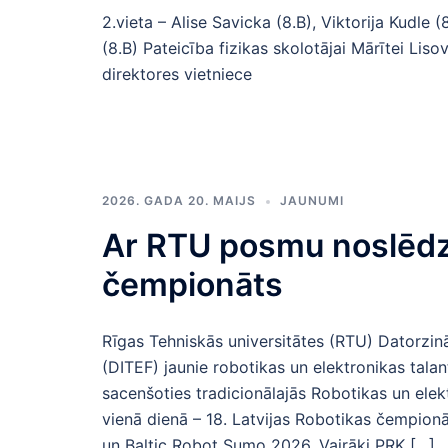
2.vieta – Alise Savicka (8.B), Viktorija Kudle 
(8.B) Pateicība fizikas skolotājai Mārītei Lis
direktores vietniece
2026. GADA 20. MAIJS
JAUNUMI
Ar RTU posmu noslēdzi
čempionāts
Rīgas Tehniskās universitātes (RTU) Datorzinā
(DITEF) jaunie robotikas un elektronikas tala
sacenšoties tradicionālajās Robotikas un elek
vienā dienā – 18. Latvijas Robotikas čempion
un Baltic Robot Sumo 2026. Vairāki PRK […]