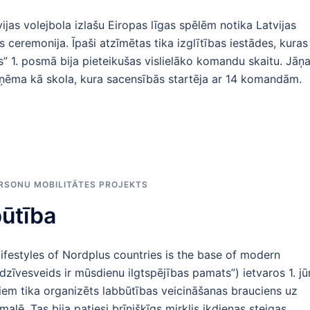
ijas volejbola izlašu Eiropas līgas spēlēm notika Latvijas
 ceremonija. Īpaši atzīmētas tika izglītības iestādes, kuras
s” 1. posmā bija pieteikušas vislielāko komandu skaitu. Jāņ
aņēma kā skola, kura sacensībās startēja ar 14 komandām.
RSONU MOBILITĀTES PROJEKTS
ūtība
festyles of Nordplus countries is the base of modern
 dzīvesveids ir mūsdienu ilgtspējības pamats”) ietvaros 1. jū
kiem tika organizēts labbūtības veicināšanas brauciens uz
alē. Tas bija patiesi brīnišķīgs mirklis ikdienas steigas