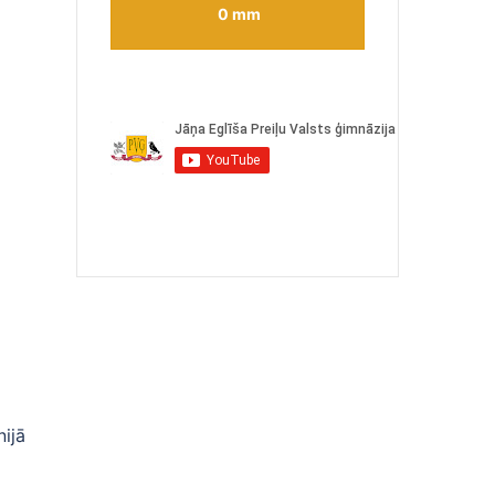
0 mm
a
nijā