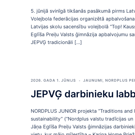
5. jūnijā svinīgā tikšanās pasākumā pirms Latv
Volejbola federācijas organizētā apbalvošanas
Latvijas skolu sacensību volejbolā “Top! Kaus
Eglīša Preiļu Valsts ģimnāzija apbalvojumu s
JEPVĢ tradicionāli […]
2026. GADA 1. JŪNIJS
JAUNUMI
,
NORDPLUS PE
JEPVĢ darbinieku labb
NORDPLUS JUNIOR projekta “Traditions and li
sustainability” (“Nordplus valstu tradīcijas un
Jāņa Eglīša Preiļu Valsts ģimnāzijas darbinie
vietu, kur mājo mīlestība – Karina Home Priežm