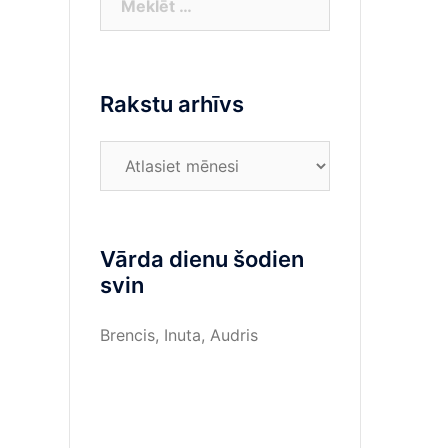
Rakstu arhīvs
Rakstu
arhīvs
Vārda dienu šodien
svin
Brencis, Inuta, Audris