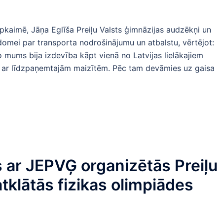
pkaimē, Jāņa Eglīša Preiļu Valsts ģimnāzijas audzēkņi un
omei par transporta nodrošinājumu un atbalstu, vērtējot:
o mums bija izdevība kāpt vienā no Latvijas lielākajiem
s ar līdzpaņemtajām maizītēm. Pēc tam devāmies uz gaisa
 ar JEPVĢ organizētās Preiļu
atklātās fizikas olimpiādes