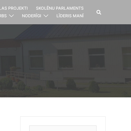
LAS PROJEKTI
SKOLĒNU PARLAMENTS
RBS
NODERĪGI
LĪDERIS MANĪ
Meklēt: