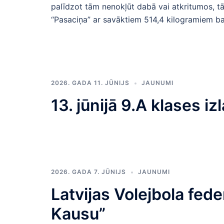
palīdzot tām nenokļūt dabā vai atkritumos, tād
“Pasaciņa” ar savāktiem 514,4 kilogramiem bat
2026. GADA 11. JŪNIJS
JAUNUMI
13. jūnijā 9.A klases i
2026. GADA 7. JŪNIJS
JAUNUMI
Latvijas Volejbola fed
Kausu”