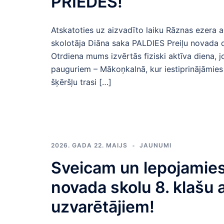
PRIEDES!
Atskatoties uz aizvadīto laiku Rāznas ezera a
skolotāja Diāna saka PALDIES Preiļu novada d
Otrdiena mums izvērtās fiziski aktīva diena, j
pauguriem – Mākoņkalnā, kur iestiprinājāmie
šķēršļu trasi […]
2026. GADA 22. MAIJS
JAUNUMI
Sveicam un lepojamies
novada skolu 8. klašu 
uzvarētājiem!