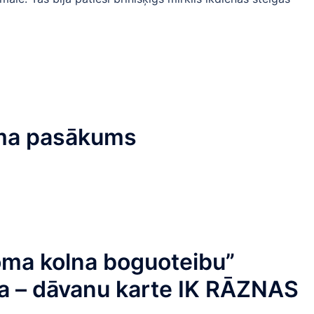
ma pasākums
oma kolna boguoteibu”
a – dāvanu karte IK RĀZNAS