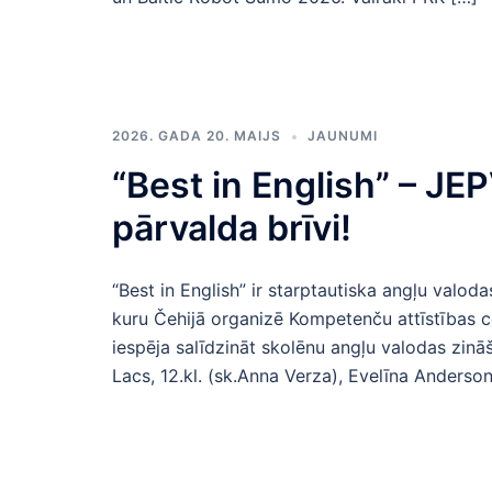
2026. GADA 20. MAIJS
JAUNUMI
“Best in English” – JE
pārvalda brīvi!
“Best in English” ir starptautiska angļu valo
kuru Čehijā organizē Kompetenču attīstības cent
iespēja salīdzināt skolēnu angļu valodas zināš
Lacs, 12.kl. (sk.Anna Verza), Evelīna Andersone