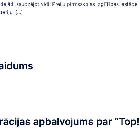
ejādi saudzējot vidi: Preiļu pirmsskolas izglītības iestāde
eriju; […]
zlaidums
erācijas apbalvojums par “Top!