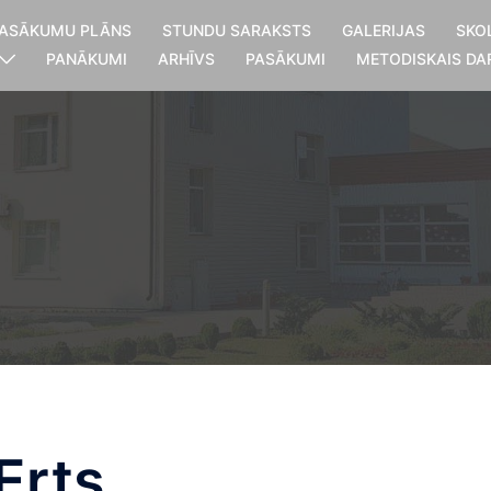
ASĀKUMU PLĀNS
STUNDU SARAKSTS
GALERIJAS
SKO
PANĀKUMI
ARHĪVS
PASĀKUMI
METODISKAIS DA
Erts