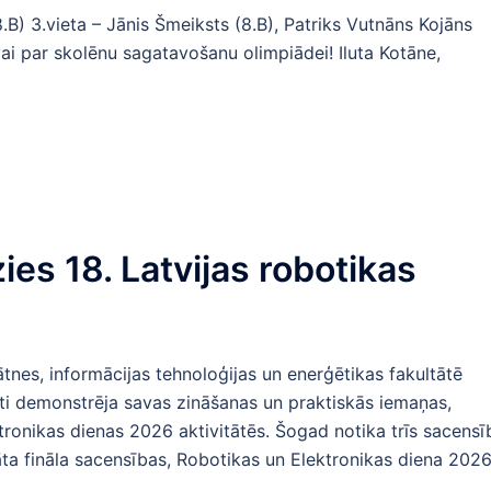
(8.B) 3.vieta – Jānis Šmeiksts (8.B), Patriks Vutnāns Kojāns
ovai par skolēnu sagatavošanu olimpiādei! Iluta Kotāne,
es 18. Latvijas robotikas
tnes, informācijas tehnoloģijas un enerģētikas fakultātē
nti demonstrēja savas zināšanas un praktiskās iemaņas,
tronikas dienas 2026 aktivitātēs. Šogad notika trīs sacensī
āta fināla sacensības, Robotikas un Elektronikas diena 202