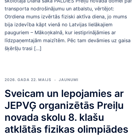
skolotāja Diāna saka PALDIES Preiļu novada domei par
transporta nodrošinājumu un atbalstu, vērtējot:
Otrdiena mums izvērtās fiziski aktīva diena, jo mums
bija izdevība kāpt vienā no Latvijas lielākajiem
pauguriem – Mākoņkalnā, kur iestiprinājāmies ar
līdzpaņemtajām maizītēm. Pēc tam devāmies uz gaisa
šķēršļu trasi […]
2026. GADA 22. MAIJS
JAUNUMI
Sveicam un lepojamies ar
JEPVĢ organizētās Preiļu
novada skolu 8. klašu
atklātās fizikas olimpiādes