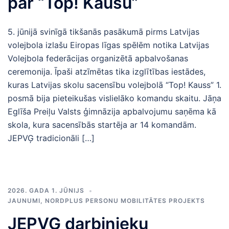
par “Top! Kausu”
5. jūnijā svinīgā tikšanās pasākumā pirms Latvijas
volejbola izlašu Eiropas līgas spēlēm notika Latvijas
Volejbola federācijas organizētā apbalvošanas
ceremonija. Īpaši atzīmētas tika izglītības iestādes,
kuras Latvijas skolu sacensību volejbolā “Top! Kauss” 1.
posmā bija pieteikušas vislielāko komandu skaitu. Jāņa
Eglīša Preiļu Valsts ģimnāzija apbalvojumu saņēma kā
skola, kura sacensībās startēja ar 14 komandām.
JEPVĢ tradicionāli […]
2026. GADA 1. JŪNIJS
JAUNUMI
,
NORDPLUS PERSONU MOBILITĀTES PROJEKTS
JEPVĢ darbinieku