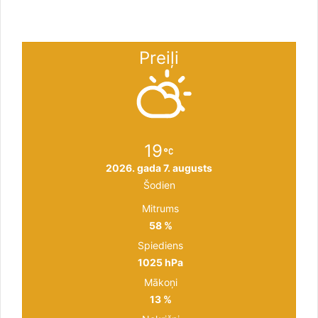
Preiļi
19
2026. gada 7. augusts
Šodien
Mitrums
58 %
Spiediens
1025 hPa
Mākoņi
13 %