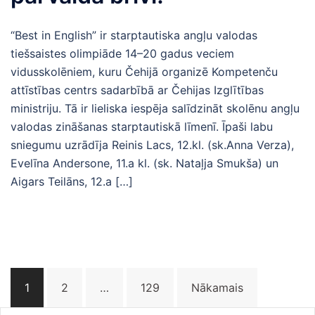
“Best in English” ir starptautiska angļu valodas
tiešsaistes olimpiāde 14–20 gadus veciem
vidusskolēniem, kuru Čehijā organizē Kompetenču
attīstības centrs sadarbībā ar Čehijas Izglītības
ministriju. Tā ir lieliska iespēja salīdzināt skolēnu angļu
valodas zināšanas starptautiskā līmenī. Īpaši labu
sniegumu uzrādīja Reinis Lacs, 12.kl. (sk.Anna Verza),
Evelīna Andersone, 11.a kl. (sk. Nataļja Smukša) un
Aigars Teilāns, 12.a […]
Ziņu
1
2
…
129
Nākamais
numerācija