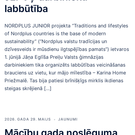
labbūtība
NORDPLUS JUNIOR projekta “Traditions and lifestyles
of Nordplus countries is the base of modern
sustainability” (“Nordplus valstu tradīcijas un
dzīvesveids ir mūsdienu ilgtspējības pamats”) ietvaros
1. jūnijā Jāņa Eglīša Preiļu Valsts ģimnāzijas
darbiniekiem tika organizēts labbūtības veicināšanas
brauciens uz vietu, kur mājo mīlestība – Karina Home
Priežmalē. Tas bija patiesi brīnišķīgs mirklis ikdienas
steigas skrējienā […]
2026. GADA 29. MAIJS
JAUNUMI
Mācību gada noslēguma