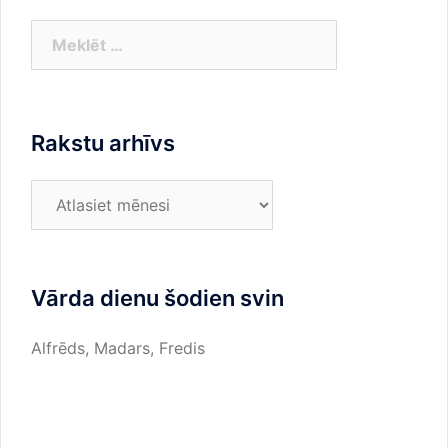
pēc
lappusēm
Meklēt:
Rakstu arhīvs
Rakstu
arhīvs
Vārda dienu šodien svin
Alfrēds, Madars, Fredis