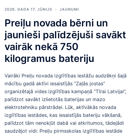
2026. GADA 17. JŪNIJS
JAUNUMI
Preiļu novada bērni un
jaunieši palīdzējuši savākt
vairāk nekā 750
kilogramus bateriju
Vairāki Preiļu novada izglītības iestāžu audzēkņi šajā
mācību gadā aktīvi iesaistījās “Zaļās jostas”
organizētajā vides izglītības kampaņā “Tīrai Latvijai”,
palīdzot savākt izlietotās baterijas un mazo
elektrotehniku pārstrādei. Lūk, aktīvākās novada
izglītības iestādes, kas iesaistījās bateriju vākšanā,
palīdzot tām nenokļūt dabā vai atkritumos, tādejādi
saudzējot vidi: Preiļu pirmsskolas izglītības iestāde