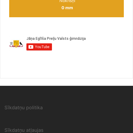
Nokrišņi
0 mm
Sīkdatņu politika
Sīkdatņu atļaujas