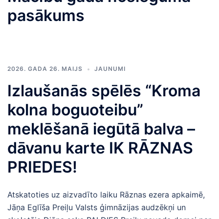
pasākums
2026. GADA 26. MAIJS
JAUNUMI
Izlaušanās spēlēs “Kroma
kolna boguoteibu”
meklēšanā iegūtā balva –
dāvanu karte IK RĀZNAS
PRIEDES!
Atskatoties uz aizvadīto laiku Rāznas ezera apkaimē,
Jāņa Eglīša Preiļu Valsts ģimnāzijas audzēkņi un