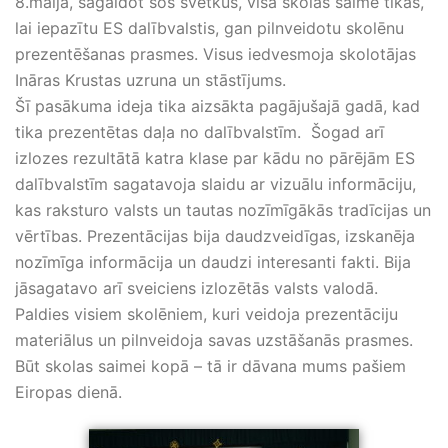
8.maijā, sagaidot šos svētkus, visa skolas saime tikās,
lai iepazītu ES dalībvalstis, gan pilnveidotu skolēnu
prezentēšanas prasmes. Visus iedvesmoja skolotājas
Ināras Krustas uzruna un stāstījums.
Šī pasākuma ideja tika aizsākta pagājušajā gadā, kad
tika prezentētas daļa no dalībvalstīm. Šogad arī
izlozes rezultātā katra klase par kādu no pārējām ES
dalībvalstīm sagatavoja slaidu ar vizuālu informāciju,
kas raksturo valsts un tautas nozīmīgākās tradīcijas un
vērtības. Prezentācijas bija daudzveidīgas, izskanēja
nozīmīga informācija un daudzi interesanti fakti. Bija
jāsagatavo arī sveiciens izlozētās valsts valodā.
Paldies visiem skolēniem, kuri veidoja prezentāciju
materiālus un pilnveidoja savas uzstāšanās prasmes.
Būt skolas saimei kopā – tā ir dāvana mums pašiem
Eiropas dienā.