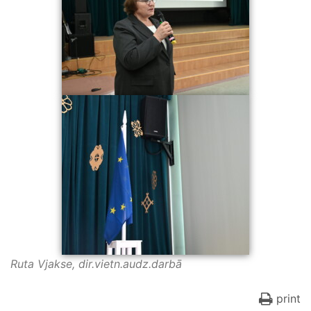
Ruta Vjakse, dir.vietn.audz.darbā
print