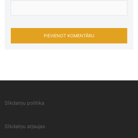
Sīkdatņu politika
Sīkdatņu atļaujas