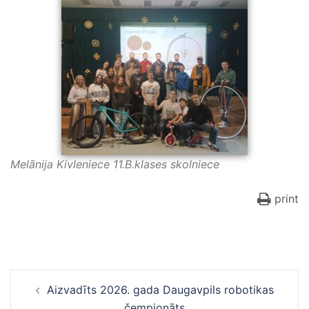
Melānija Kivleniece 11.B.klases skolniece
print
Ziņu
Aizvadīts 2026. gada Daugavpils robotikas
navigācija
čempionāts