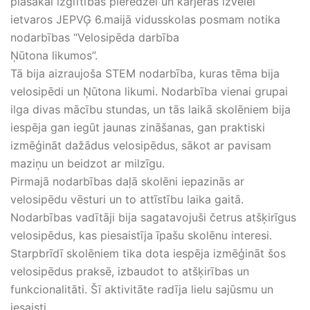
plašākai izglītības pieredzei un karjeras izvēlei”
ietvaros JEPVĢ 6.maijā vidusskolas posmam notika
nodarbības “Velosipēda darbība
Ņūtona likumos”.
Tā bija aizraujoša STEM nodarbība, kuras tēma bija
velosipēdi un Ņūtona likumi. Nodarbība vienai grupai
ilga divas mācību stundas, un tās laikā skolēniem bija
iespēja gan iegūt jaunas zināšanas, gan praktiski
izmēģināt dažādus velosipēdus, sākot ar pavisam
maziņu un beidzot ar milzīgu.
Pirmajā nodarbības daļā skolēni iepazinās ar
velosipēdu vēsturi un to attīstību laika gaitā.
Nodarbības vadītāji bija sagatavojuši četrus atšķirīgus
velosipēdus, kas piesaistīja īpašu skolēnu interesi.
Starpbrīdī skolēniem tika dota iespēja izmēģināt šos
velosipēdus praksē, izbaudot to atšķirības un
funkcionalitāti. Šī aktivitāte radīja lielu sajūsmu un
iesaisti.