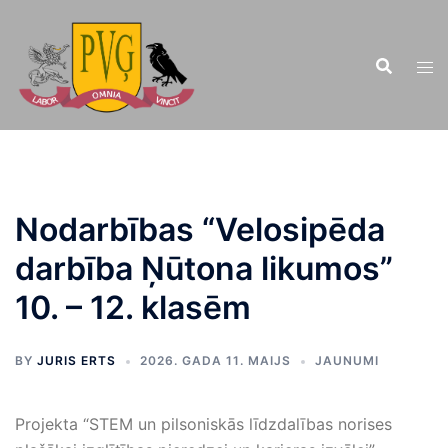
Doties
uz
saturu
Nodarbības “Velosipēda
darbība Ņūtona likumos”
10. – 12. klasēm
BY
JURIS ERTS
2026. GADA 11. MAIJS
JAUNUMI
Projekta “STEM un pilsoniskās līdzdalības norises