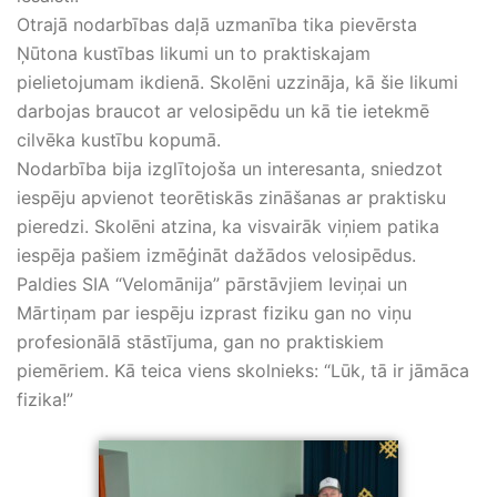
Otrajā nodarbības daļā uzmanība tika pievērsta
Ņūtona kustības likumi un to praktiskajam
pielietojumam ikdienā. Skolēni uzzināja, kā šie likumi
darbojas braucot ar velosipēdu un kā tie ietekmē
cilvēka kustību kopumā.
Nodarbība bija izglītojoša un interesanta, sniedzot
iespēju apvienot teorētiskās zināšanas ar praktisku
pieredzi. Skolēni atzina, ka visvairāk viņiem patika
iespēja pašiem izmēģināt dažādos velosipēdus.
Paldies SIA “Velomānija” pārstāvjiem Ieviņai un
Mārtiņam par iespēju izprast fiziku gan no viņu
profesionālā stāstījuma, gan no praktiskiem
piemēriem. Kā teica viens skolnieks: “Lūk, tā ir jāmāca
fizika!”