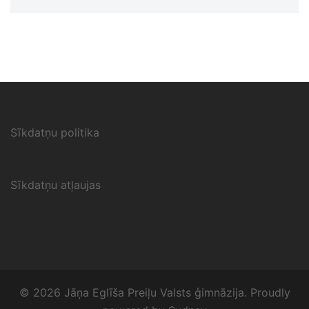
Sīkdatņu politika
Sīkdatņu atļaujas
© 2026 Jāņa Eglīša Preiļu Valsts ģimnāzija. Proudly