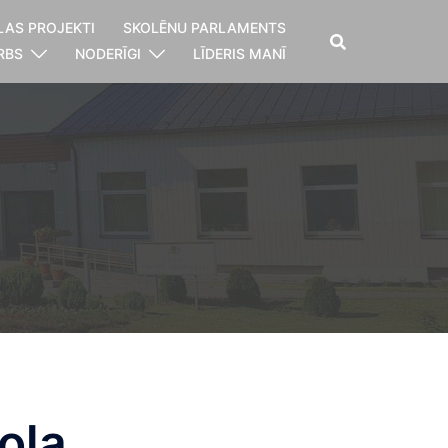
LAS PROJEKTI
SKOLĒNU PARLAMENTS
RBS
NODERĪGI
LĪDERIS MANĪ
ola