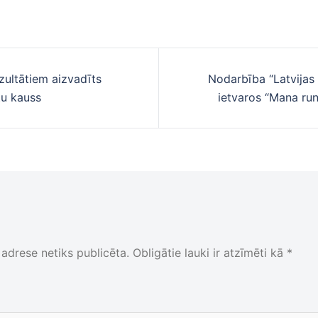
zultātiem aizvadīts
Nodarbība “Latvijas
cija
tu kauss
ietvaros “Mana run
adrese netiks publicēta.
Obligātie lauki ir atzīmēti kā
*