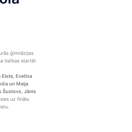
urās ģimnāzijas
 tieības startēt
 Elste, Evelīna
viča un Maija
s Šustovs, Jānis
osies uz finālu
etu.