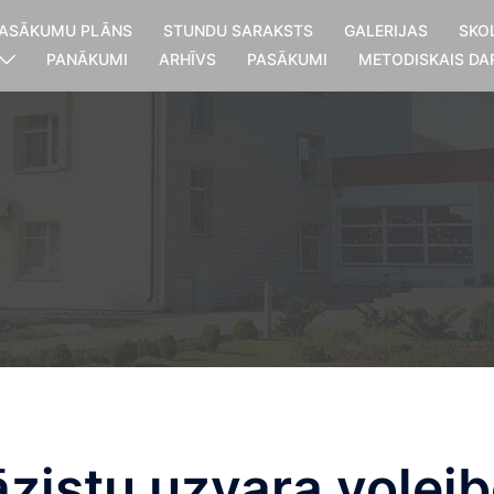
ASĀKUMU PLĀNS
STUNDU SARAKSTS
GALERIJAS
SKO
PANĀKUMI
ARHĪVS
PASĀKUMI
METODISKAIS DA
zistu uzvara volejb