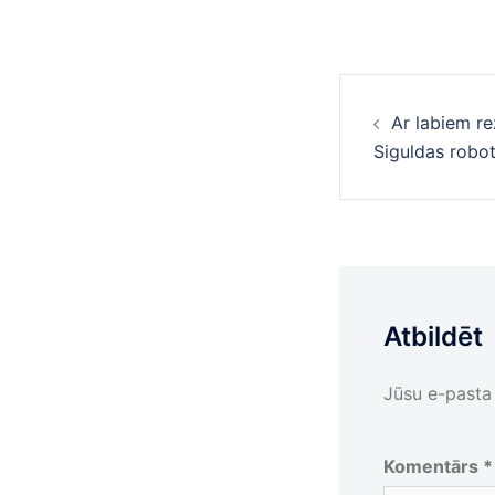
Ziņu
Ar labiem re
navigā
Siguldas robo
Atbildēt
Jūsu e-pasta 
Komentārs
*