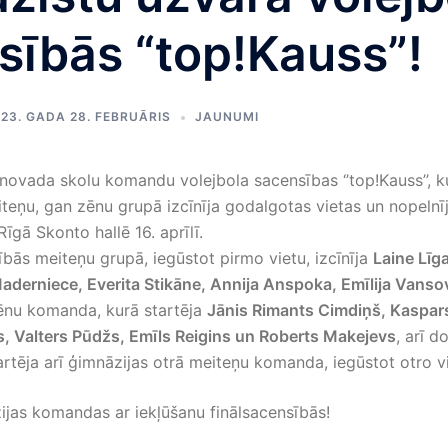
sībās “top!Kauss”!
23. GADA 28. FEBRUĀRIS
JAUNUMI
 novada skolu komandu volejbola sacensības ‘’top!Kauss’’, k
ņu, gan zēnu grupā izcīnīja godalgotas vietas un nopelnīja
Rīgā Skonto hallē 16. aprīlī.
ībās meiteņu grupā, iegūstot pirmo vietu, izcīnīja
Laine Līga
aderniece, Everita Stikāne, Annija Anspoka, Emīlija Vanso
ēnu komanda, kurā startēja
Jānis Rimants Cimdiņš, Kaspar
s, Valters Pūdžs, Emīls Reigins un Roberts Makejevs
, arī d
tēja arī ģimnāzijas otrā meiteņu komanda, iegūstot otro vi
jas komandas ar iekļūšanu finālsacensībās!