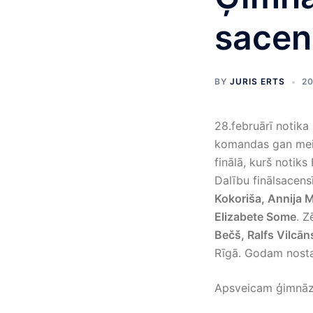
sacen
BY
JURIS ERTS
20
28.februārī notika
komandas gan meite
finālā, kurš notiks 
Dalību finālsacens
Kokoriša, Annija M
Elizabete Some
. Z
Bečš, Ralfs Vilcān
Rīgā. Godam nostar
Apsveicam ģimnāzi