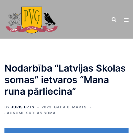
Doties
uz
saturu
Nodarbība “Latvijas Skolas
somas” ietvaros “Mana
runa pārliecina”
BY
JURIS ERTS
2023. GADA 6. MARTS
JAUNUMI
,
SKOLAS SOMA