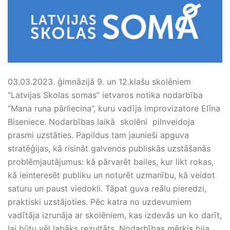
03.03.2023. ģimnāzijā 9. un 12.klašu skolēniem
‘’Latvijas Skolas somas’’ ietvaros notika nodarbība
‘’Mana runa pārliecina’’, kuru vadīja improvizatore Elīna
Biseniece. Nodarbības laikā skolēni pilnveidoja
prasmi uzstāties. Papildus tam jaunieši apguva
stratēģijas, kā risināt galvenos publiskās uzstāšanās
problēmjautājumus: kā pārvarēt bailes, kur likt rokas,
kā ieinteresēt publiku un noturēt uzmanību, kā veidot
saturu un paust viedokli. Tāpat guva reālu pieredzi,
praktiski uzstājoties. Pēc katra no uzdevumiem
vadītāja izrunāja ar skolēniem, kas izdevās un ko darīt,
lai būtu vēl labāks rezultāts. Nodarbības mērķis bija