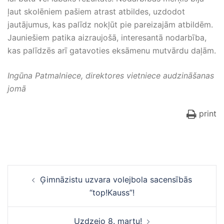
ļaut skolēniem pašiem atrast atbildes, uzdodot
jautājumus, kas palīdz nokļūt pie pareizajām atbildēm.
Jauniešiem patika aizraujošā, interesantā nodarbība,
kas palīdzēs arī gatavoties eksāmenu mutvārdu daļām.
Ingūna Patmalniece, direktores vietniece audzināšanas
jomā
print
Ziņu
Ģimnāzistu uzvara volejbola sacensībās
navigācija
“top!Kauss”!
Uzdzejo 8. martu!