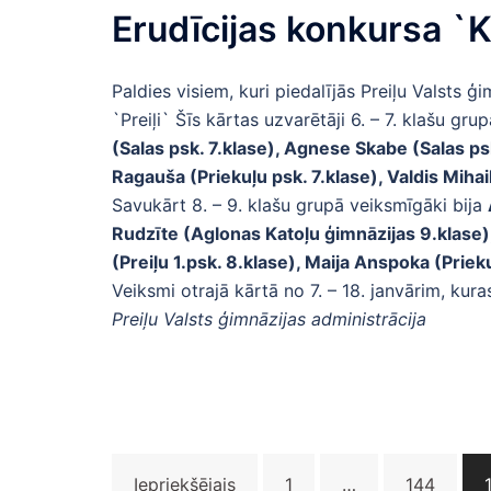
Erudīcijas konkursa `Kr
Paldies visiem, kuri piedalījās Preiļu Valsts ģ
`Preiļi` Šīs kārtas uzvarētāji 6. – 7. klašu grup
(Salas psk. 7.klase), Agnese Skabe (Salas psk
Ragauša (Priekuļu psk. 7.klase), Valdis Mihai
Savukārt 8. – 9. klašu grupā veiksmīgāki bija
Rudzīte (Aglonas Katoļu ģimnāzijas 9.klase), 
(Preiļu 1.psk. 8.klase), Maija Anspoka (Priek
Veiksmi otrajā kārtā no 7. – 18. janvārim, kura
Preiļu Valsts ģimnāzijas administrācija
Ziņu
Iepriekšējais
1
…
144