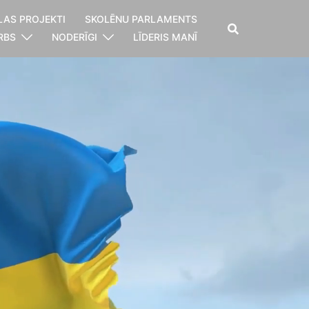
LAS PROJEKTI
SKOLĒNU PARLAMENTS
RBS
NODERĪGI
LĪDERIS MANĪ