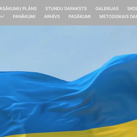
ASĀKUMU PLĀNS
STUNDU SARAKSTS
GALERIJAS
SKO
PANĀKUMI
ARHĪVS
PASĀKUMI
METODISKAIS DA