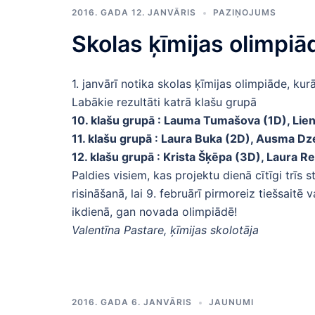
2016. GADA 12. JANVĀRIS
PAZIŅOJUMS
Skolas ķīmijas olimpiād
1. janvārī notika skolas ķīmijas olimpiāde, kur
Labākie rezultāti katrā klašu grupā
10. klašu grupā : Lauma Tumašova (1D), Lien
11. klašu grupā : Laura Buka (2D), Ausma Dz
12. klašu grupā : Krista Šķēpa (3D), Laura Re
Paldies visiem, kas projektu dienā cītīgi trī
risināšanā, lai 9. februārī pirmoreiz tiešsait
ikdienā, gan novada olimpiādē!
Valentīna Pastare, ķīmijas skolotāja
2016. GADA 6. JANVĀRIS
JAUNUMI