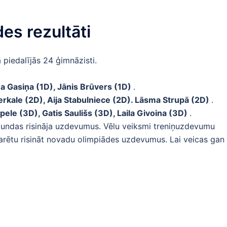
es rezultāti
ā piedalījās 24 ģimnāzisti.
a Gasiņa (1D), Jānis Brūvers (1D)
.
erkale (2D), Aija Stabulniece (2D). Lāsma Strupā (2D)
.
pele (3D), Gatis Saulišs (3D), Laila Givoina (3D)
.
s stundas risināja uzdevumus. Vēlu veiksmi treniņuzdevumu
ē varētu risināt novadu olimpiādes uzdevumus. Lai veicas gan