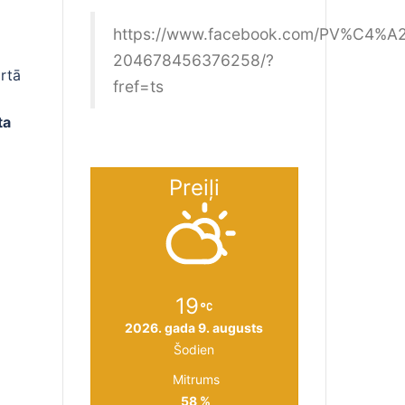
https://www.facebook.com/PV%C4%A
204678456376258/?
ārtā
fref=ts
ta
Preiļi
19
2026. gada 9. augusts
Šodien
Mitrums
58 %