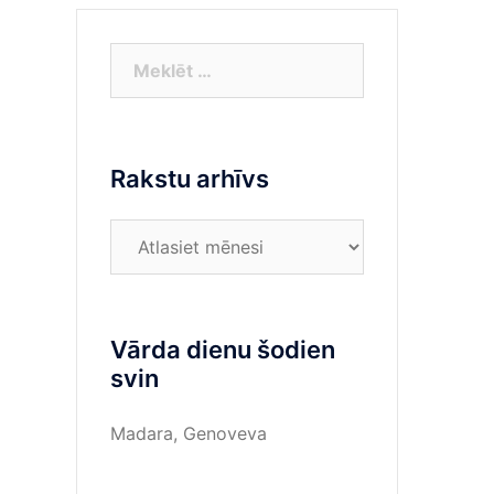
Meklēt:
Rakstu arhīvs
Rakstu
arhīvs
Vārda dienu šodien
svin
Madara, Genoveva