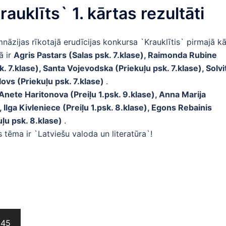
auklīts` 1. kārtas rezultāti
imnāzijas rīkotajā erudīcijas konkursa `Krauklītis` pirmajā k
ā ir
Agris Pastars (Salas psk. 7.klase), Raimonda Rubine
. 7.klase), Santa Vojevodska (Priekuļu psk. 7.klase), Solvi
lovs (Priekuļu psk. 7.klase)
.
Anete Haritonova (Preiļu 1.psk. 9.klase), Anna Marija
Ilga Kivleniece (Preiļu 1.psk. 8.klase), Egons Rebainis
uļu psk. 8.klase)
.
s tēma ir `Latviešu valoda un literatūra`!
145