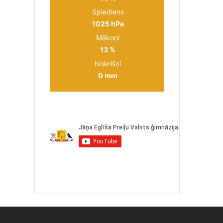
Spiediens
1025 hPa
Mākoņi
13 %
Nokrišņi
0 mm