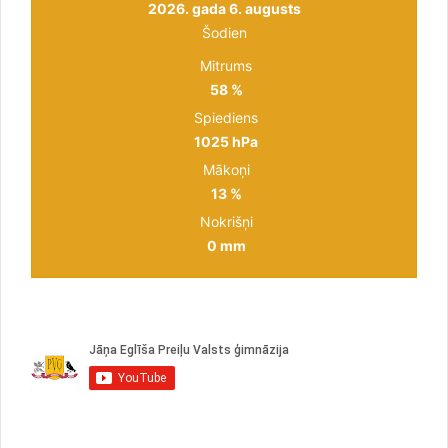
2026. gada 6. augusts
Šodien
Mitrums
58 %
Spiediens
1025 hPa
Mākoņi
13 %
Nokrišņi
0 mm