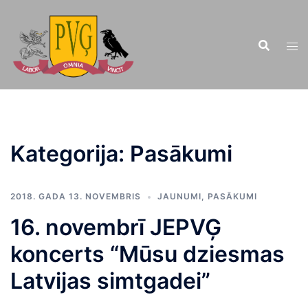
Doties
uz
saturu
Kategorija:
Pasākumi
2018. GADA 13. NOVEMBRIS
JAUNUMI
,
PASĀKUMI
16. novembrī JEPVĢ
koncerts “Mūsu dziesmas
Latvijas simtgadei”