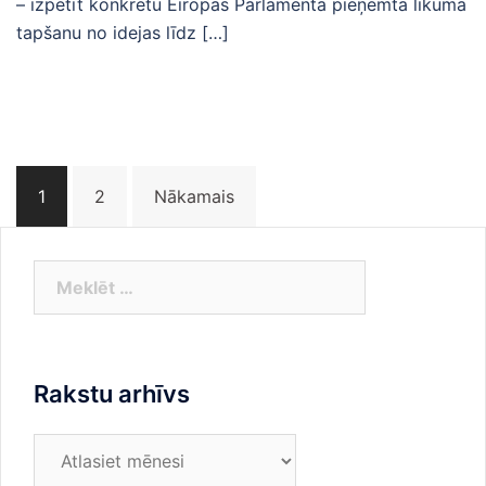
– izpētīt konkrētu Eiropas Parlamentā pieņemta likuma
tapšanu no idejas līdz […]
Ziņu
1
2
Nākamais
numerācija
pēc
lappusēm
Meklēt:
Rakstu arhīvs
Rakstu
arhīvs