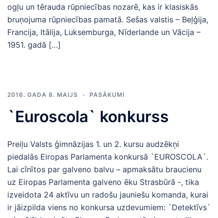
ogļu un tērauda rūpniecības nozarē, kas ir klasiskās
bruņojuma rūpniecības pamatā. Sešas valstis – Beļģija,
Francija, Itālija, Luksemburga, Nīderlande un Vācija –
1951. gadā […]
2016. GADA 8. MAIJS
PASĀKUMI
`Euroscola` konkurss
Preiļu Valsts ģimnāzijas 1. un 2. kursu audzēkņi
piedalās Eiropas Parlamenta konkursā `EUROSCOLA`.
Lai cīnītos par galveno balvu – apmaksātu braucienu
uz Eiropas Parlamenta galveno ēku Strasbūrā -, tika
izveidota 24 aktīvu un radošu jauniešu komanda, kurai
ir jāizpilda viens no konkursa uzdevumiem: `Detektīvs`