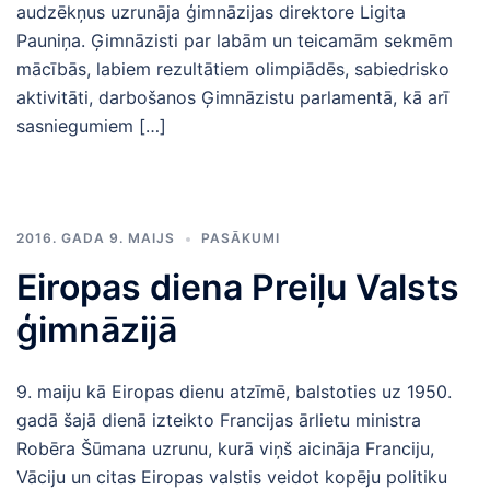
audzēkņus uzrunāja ģimnāzijas direktore Ligita
Pauniņa. Ģimnāzisti par labām un teicamām sekmēm
mācībās, labiem rezultātiem olimpiādēs, sabiedrisko
aktivitāti, darbošanos Ģimnāzistu parlamentā, kā arī
sasniegumiem […]
2016. GADA 9. MAIJS
PASĀKUMI
Eiropas diena Preiļu Valsts
ģimnāzijā
9. maiju kā Eiropas dienu atzīmē, balstoties uz 1950.
gadā šajā dienā izteikto Francijas ārlietu ministra
Robēra Šūmana uzrunu, kurā viņš aicināja Franciju,
Vāciju un citas Eiropas valstis veidot kopēju politiku