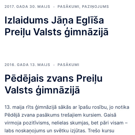
2017. GADA 30. MAIJS
PASĀKUMI
,
PAZIŅOJUMS
Izlaidums Jāņa Eglīša
Preiļu Valsts ģimnāzijā
2016. GADA 13. MAIJS
PASĀKUMI
Pēdējais zvans Preiļu
Valsts ģimnāzijā
13. maija rīts ģimnāzijā sākās ar īpašu rosību, jo notika
Pēdējā zvana pasākums trešajiem kursiem. Gaisā
virmoja pozitīvisms, nelielas skumjas, bet pāri visam –
labs noskaņojums un svētku izjūtas. Trešo kursu