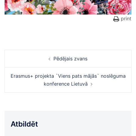
print
Ziņu
Pēdējais zvans
navigācija
Erasmus+ projekta `Viens pats mājās` noslēguma
konference Lietuvā
Atbildēt