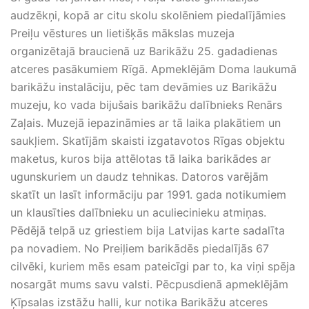
audzēkņi, kopā ar citu skolu skolēniem piedalījāmies
Preiļu vēstures un lietišķās mākslas muzeja
organizētajā braucienā uz Barikāžu 25. gadadienas
atceres pasākumiem Rīgā. Apmeklējām Doma laukumā
barikāžu instalāciju, pēc tam devāmies uz Barikāžu
muzeju, ko vada bijušais barikāžu dalībnieks Renārs
Zaļais. Muzejā iepazināmies ar tā laika plakātiem un
saukļiem. Skatījām skaisti izgatavotos Rīgas objektu
maketus, kuros bija attēlotas tā laika barikādes ar
ugunskuriem un daudz tehnikas. Datoros varējām
skatīt un lasīt informāciju par 1991. gada notikumiem
un klausīties dalībnieku un aculiecinieku atmiņas.
Pēdējā telpā uz griestiem bija Latvijas karte sadalīta
pa novadiem. No Preiļiem barikādēs piedalījās 67
cilvēki, kuriem mēs esam pateicīgi par to, ka viņi spēja
nosargāt mums savu valsti. Pēcpusdienā apmeklējām
Ķīpsalas izstāžu halli, kur notika Barikāžu atceres