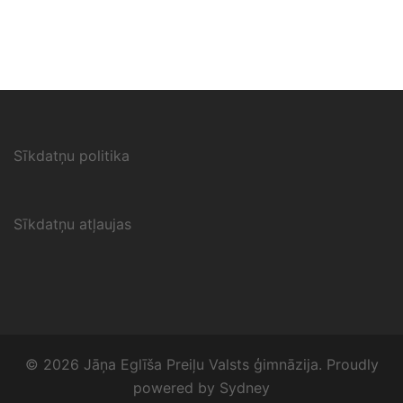
Sīkdatņu politika
Sīkdatņu atļaujas
© 2026 Jāņa Eglīša Preiļu Valsts ģimnāzija. Proudly
powered by
Sydney