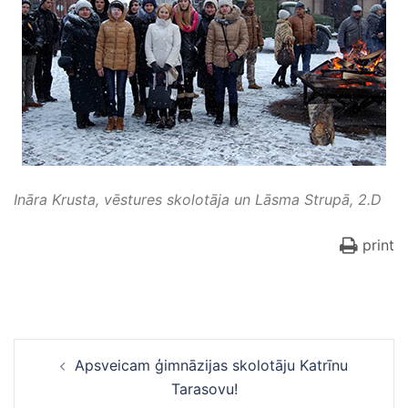
Ināra Krusta, vēstures skolotāja un Lāsma Strupā, 2.D
print
Ziņu
Apsveicam ģimnāzijas skolotāju Katrīnu
navigācija
Tarasovu!