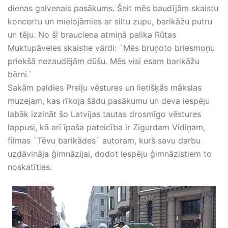
dienas galvenais pasākums. Šeit mēs baudījām skaistu
koncertu un mielojāmies ar siltu zupu, barikāžu putru
un tēju. No šī brauciena atmiņā palika Rūtas
Muktupāveles skaistie vārdi: `Mēs bruņoto briesmoņu
priekšā nezaudējām dūšu. Mēs visi esam barikāžu
bērni.`
Sakām paldies Preiļu vēstures un lietišķās mākslas
muzejam, kas rīkoja šādu pasākumu un deva iespēju
labāk izzināt šo Latvijas tautas drosmīgo vēstures
lappusi, kā arī īpaša pateicība ir Zigurdam Vidiņam,
filmas `Tēvu barikādes` autoram, kurš savu darbu
uzdāvināja ģimnāzijai, dodot iespēju ģimnāzistiem to
noskatīties.