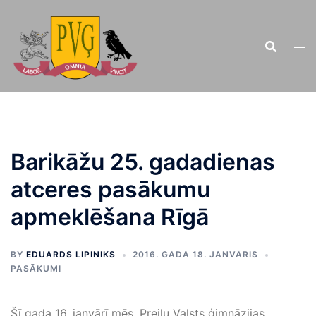
Doties
uz
saturu
Barikāžu 25. gadadienas
atceres pasākumu
apmeklēšana Rīgā
BY
EDUARDS LIPINIKS
2016. GADA 18. JANVĀRIS
PASĀKUMI
Šī gada 16. janvārī mēs, Preiļu Valsts ģimnāzijas