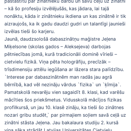
pastāstītu par zinātnieku darbu un savu ceļu uz zinātni
– kā šo profesiju izvēlējušās, kas jādara, lai tajā
nonāktu, kāda ir zinātnieku ikdiena un kas zinātnē ir tik
aizraujošs, ka ik gadu daudzi gudri un talantīgi jaunieši
izvēlas tieši šo karjeru.
Jaunā, daudzsološā dabaszinātņu maģistre Jeļena
Miķelsone (skolas gados – Aleksejeva) darbojas
pētniecības jomā, kurā tradicionāli dominē vīrieši –
cietvielu fizikā. Viņa pēta hologrāfiju, precīzāk –
trīsdimensiju attēlu iegūšana ar lāzera stara palīdzību.
`Interese par dabaszinātnēm man radās jau agrā
bērnībā, kad vēl nezināju vārdus `fizika` un `ķīmija`.
Pamatskolā nevarēju vien sagaidīt 8. klasi, kad varēšu
mācīties šos priekšmetus. Vidusskolā mācījos fizikas
profilkursā, un jau 10. klasē zināju, ka tieši šo zinātnes
nozari gribu studēt,` par pirmajiem soļiem savā ceļā uz
zinātni stāsta Jeļena. Jau bakalaura studiju 2. kursā
viņa sāka strādāt Latvijas Universitātes Cietvielu