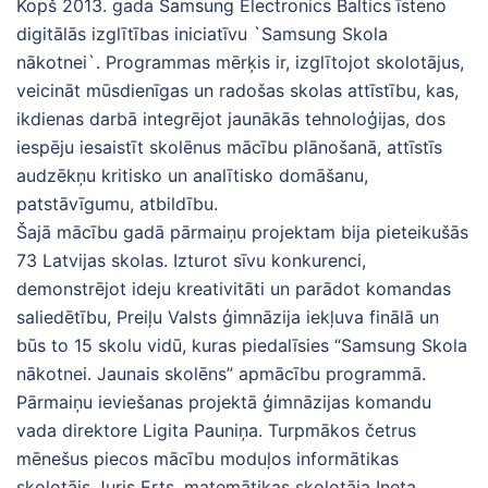
Kopš 2013. gada Samsung Electronics Baltics īsteno
digitālās izglītības iniciatīvu `Samsung Skola
nākotnei`. Programmas mērķis ir, izglītojot skolotājus,
veicināt mūsdienīgas un radošas skolas attīstību, kas,
ikdienas darbā integrējot jaunākās tehnoloģijas, dos
iespēju iesaistīt skolēnus mācību plānošanā, attīstīs
audzēkņu kritisko un analītisko domāšanu,
patstāvīgumu, atbildību.
Šajā mācību gadā pārmaiņu projektam bija pieteikušās
73 Latvijas skolas. Izturot sīvu konkurenci,
demonstrējot ideju kreativitāti un parādot komandas
saliedētību, Preiļu Valsts ģimnāzija iekļuva finālā un
būs to 15 skolu vidū, kuras piedalīsies “Samsung Skola
nākotnei. Jaunais skolēns” apmācību programmā.
Pārmaiņu ieviešanas projektā ģimnāzijas komandu
vada direktore Ligita Pauniņa. Turpmākos četrus
mēnešus piecos mācību moduļos informātikas
skolotājs Juris Erts, matemātikas skolotāja Ineta