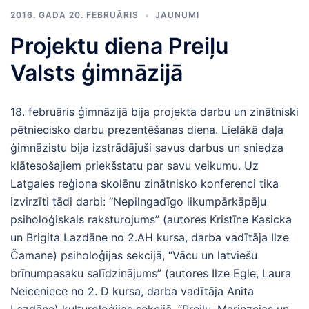
2016. GADA 20. FEBRUĀRIS
JAUNUMI
Projektu diena Preiļu
Valsts ģimnāzijā
18. februāris ģimnāzijā bija projekta darbu un zinātniski
pētniecisko darbu prezentēšanas diena. Lielākā daļa
ģimnāzistu bija izstrādājuši savus darbus un sniedza
klātesošajiem priekšstatu par savu veikumu. Uz
Latgales reģiona skolēnu zinātnisko konferenci tika
izvirzīti tādi darbi: “Nepilngadīgo likumpārkāpēju
psiholoģiskais raksturojums” (autores Kristīne Kasicka
un Brigita Lazdāne no 2.AH kursa, darba vadītāja Ilze
Čamane) psiholoģijas sekcijā, “Vācu un latviešu
brīnumpasaku salīdzinājums” (autores Ilze Egle, Laura
Neiceniece no 2. D kursa, darba vadītāja Anita