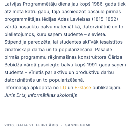
Latvijas Programmētāju diena jau kopš 1986. gada tiek
atzīmēta katru gadu, tajā pasniedzot pasaulē pirmās
programmētājas lēdijas Adas Lavleisas (1815-1852)
vārdā nosaukto balvu matemātikā, datorzinātnē un to
pielietojumos, kuru saņem studente – sieviete.
Stipendija paredzēta, lai studentes aktīvāk iesaistītos
zinātniskajā darbā un tā popularizēšanā. Pasaulē
pirmās programmu rēķinmašīnas konstruktora Čārlza
Bebidža vārdā pasniegto balvu kopš 1991. gada saņem
students – vīrietis par aktīvu un produktīvu darbu
datorzinātnēs un to popularizēšanā.
Informācija apkopota no
LU
un
E-klase
publikācijām.
Juris Erts, informātikas skolotājs
2016. GADA 21. FEBRUĀRIS
SASNIEGUMI