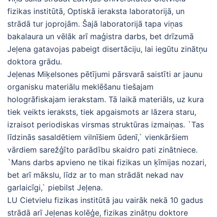
fizikas institūtā, Optiskā ieraksta laboratorijā, un
strādā tur joprojām. Šajā laboratorijā tapa viņas
bakalaura un vēlāk arī maģistra darbs, bet drīzumā
Jeļena gatavojas pabeigt disertāciju, lai iegūtu zinātņu
doktora grādu.
Jeļenas Miķelsones pētījumi pārsvarā saistīti ar jaunu
organisku materiālu meklēšanu tiešajam
hologrāfiskajam ierakstam. Tā laikā materiāls, uz kura
tiek veikts ieraksts, tiek apgaismots ar lāzera staru,
izraisot periodiskas virsmas struktūras izmaiņas. `Tas
līdzinās sasaldētiem vilnīšiem ūdenī,` vienkāršiem
vārdiem sarežģīto parādību skaidro pati zinātniece.
`Mans darbs apvieno ne tikai fizikas un ķīmijas nozari,
bet arī mākslu, līdz ar to man strādāt nekad nav
garlaicīgi,` piebilst Jeļena.
LU Cietvielu fizikas institūtā jau vairāk nekā 10 gadus
strādā arī Jeļenas kolēģe, fizikas zinātņu doktore