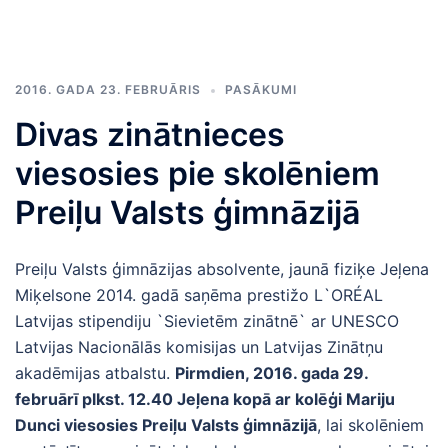
2016. GADA 23. FEBRUĀRIS
PASĀKUMI
Divas zinātnieces
viesosies pie skolēniem
Preiļu Valsts ģimnāzijā
Preiļu Valsts ģimnāzijas absolvente, jaunā fiziķe Jeļena
Miķelsone 2014. gadā saņēma prestižo L`ORÉAL
Latvijas stipendiju `Sievietēm zinātnē` ar UNESCO
Latvijas Nacionālās komisijas un Latvijas Zinātņu
akadēmijas atbalstu.
Pirmdien, 2016. gada 29.
februārī plkst. 12.40 Jeļena kopā ar kolēģi Mariju
Dunci viesosies Preiļu Valsts ģimnāzijā
, lai skolēniem