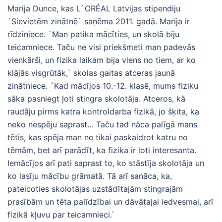
Marija Dunce, kas L`ORÉAL Latvijas stipendiju
`Sievietēm zinātnē` saņēma 2011. gadā. Marija ir
rīdziniece. `Man patika mācīties, un skolā biju
teicamniece. Taču ne visi priekšmeti man padevās
vienkārši, un fizika laikam bija viens no tiem, ar ko
klājās visgrūtāk,` skolas gaitas atceras jaunā
zinātniece. `Kad mācījos 10.-12. klasē, mums fiziku
sāka pasniegt ļoti stingra skolotāja. Atceros, kā
raudāju pirms katra kontroldarba fizikā, jo šķita, ka
neko nespēju saprast… Taču tad nāca palīgā mans
tētis, kas spēja man ne tikai paskaidrot katru no
tēmām, bet arī parādīt, ka fizika ir ļoti interesanta.
Iemācījos arī pati saprast to, ko stāstīja skolotāja un
ko lasīju mācību grāmatā. Tā arī sanāca, ka,
pateicoties skolotājas uzstādītajām stingrajām
prasībām un tēta palīdzībai un dāvātajai iedvesmai, arī
fizikā kļuvu par teicamnieci.`