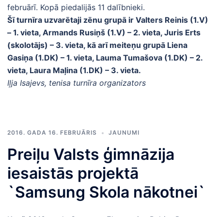
februārī. Kopā piedalijās 11 dalībnieki.
Šī turnīra uzvarētaji zēnu grupā ir Valters Reinis (1.V)
– 1. vieta, Armands Rusiņš (1.V) – 2. vieta, Juris Erts
(skolotājs) – 3. vieta, kā arī meiteņu grupā Liena
Gasiņa (1.DK) – 1. vieta, Lauma Tumašova (1.DK) – 2.
vieta, Laura Maļina (1.DK) – 3. vieta.
Iļja Isajevs, tenisa turnīra organizators
2016. GADA 16. FEBRUĀRIS
JAUNUMI
Preiļu Valsts ģimnāzija
iesaistās projektā
`Samsung Skola nākotnei`