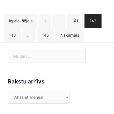
Ziņu
Iepriekšējais
1
…
141
142
numerācija
pēc
143
…
145
Nākamais
lappusēm
Meklēt:
Rakstu arhīvs
Rakstu
arhīvs