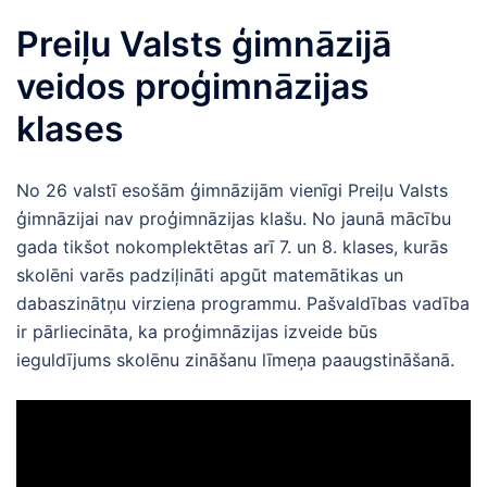
Preiļu Valsts ģimnāzijā
veidos proģimnāzijas
klases
No 26 valstī esošām ģimnāzijām vienīgi Preiļu Valsts
ģimnāzijai nav proģimnāzijas klašu. No jaunā mācību
gada tikšot nokomplektētas arī 7. un 8. klases, kurās
skolēni varēs padziļināti apgūt matemātikas un
dabaszinātņu virziena programmu. Pašvaldības vadība
ir pārliecināta, ka proģimnāzijas izveide būs
ieguldījums skolēnu zināšanu līmeņa paaugstināšanā.