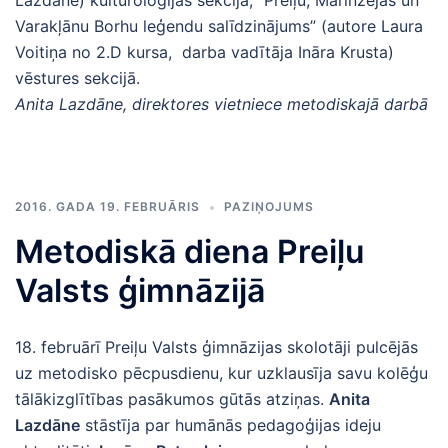
Lazdāne) kulturoloģijas sekcijā, “Preiļu, Marinzejas un
Varakļānu Borhu leģendu salīdzinājums” (autore Laura
Voitiņa no 2.D kursa, darba vadītāja Ināra Krusta)
vēstures sekcijā.
Anita Lazdāne, direktores vietniece metodiskajā darbā
2016. GADA 19. FEBRUĀRIS
PAZIŅOJUMS
Metodiskā diena Preiļu
Valsts ģimnāzijā
18. februārī Preiļu Valsts ģimnāzijas skolotāji pulcējās
uz metodisko pēcpusdienu, kur uzklausīja savu kolēģu
tālākizglītības pasākumos gūtās atziņas.
Anita
Lazdāne
stāstīja par humānās pedagoģijas ideju