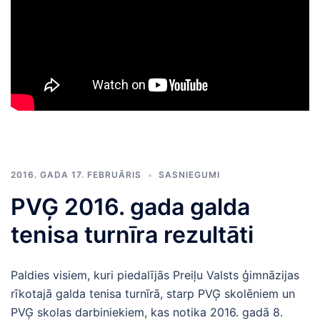
2016. GADA 17. FEBRUĀRIS
SASNIEGUMI
PVĢ 2016. gada galda
tenisa turnīra rezultāti
Paldies visiem, kuri piedalījās Preiļu Valsts ģimnāzijas
rīkotajā galda tenisa turnīrā, starp PVĢ skolēniem un
PVĢ skolas darbiniekiem, kas notika 2016. gadā 8.