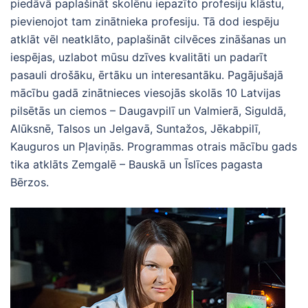
piedāvā paplašināt skolēnu iepazīto profesiju klāstu,
pievienojot tam zinātnieka profesiju. Tā dod iespēju
atklāt vēl neatklāto, paplašināt cilvēces zināšanas un
iespējas, uzlabot mūsu dzīves kvalitāti un padarīt
pasauli drošāku, ērtāku un interesantāku. Pagājušajā
mācību gadā zinātnieces viesojās skolās 10 Latvijas
pilsētās un ciemos – Daugavpilī un Valmierā, Siguldā,
Alūksnē, Talsos un Jelgavā, Suntažos, Jēkabpilī,
Kauguros un Pļaviņās. Programmas otrais mācību gads
tika atklāts Zemgalē – Bauskā un Īslīces pagasta
Bērzos.