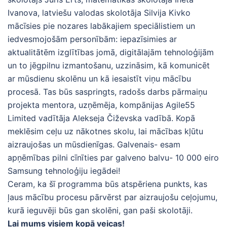
Ivanova, latviešu valodas skolotāja Silvija Kivko
mācīsies pie nozares labākajiem speciālistiem un
iedvesmojošām personībām: iepazīsimies ar
aktualitātēm izglītības jomā, digitālajām tehnoloģijām
un to jēgpilnu izmantošanu, uzzināsim, kā komunicēt
ar mūsdienu skolēnu un kā iesaistīt viņu mācību
procesā. Tas būs saspringts, radošs darbs pārmaiņu
projekta mentora, uzņēmēja, kompānijas Agile55
Limited vadītāja Alekseja Čiževska vadībā. Kopā
meklēsim ceļu uz nākotnes skolu, lai mācības kļūtu
aizraujošas un mūsdienīgas. Galvenais- esam
apņēmības pilni cīnīties par galveno balvu- 10 000 eiro
Samsung tehnoloģiju iegādei!
Ceram, ka šī programma būs atspēriena punkts, kas
ļaus mācību procesu pārvērst par aizraujošu ceļojumu,
kurā ieguvēji būs gan skolēni, gan paši skolotāji.
Lai mums visiem kopā veicas!