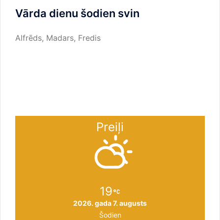
Vārda dienu šodien svin
Alfrēds, Madars, Fredis
Preiļi
19
2026. gada 7. augusts
Šodien