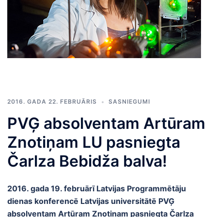
2016. GADA 22. FEBRUĀRIS
SASNIEGUMI
PVĢ absolventam Artūram
Znotiņam LU pasniegta
Čarlza Bebidža balva!
2016. gada 19. februārī Latvijas Programmētāju
dienas konferencē Latvijas universitātē PVĢ
absolventam Artūram Znotiņam pasniegta Čarlza