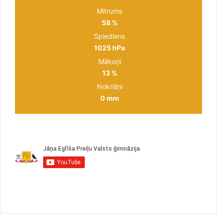
Mitrums
58 %
Spiediens
1025 hPa
Mākoņi
13 %
Nokrišņi
0 mm