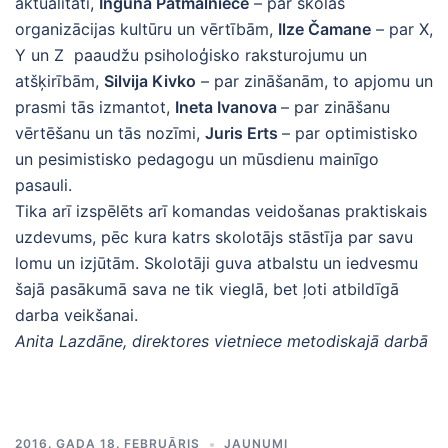
aktualitāti,
Ingūna Patmalniece
– par skolas
organizācijas kultūru un vērtībām,
Ilze Čamane
– par X,
Y un Z paaudžu psiholoģisko raksturojumu un
atšķirībām,
Silvija Kivko
– par zināšanām, to apjomu un
prasmi tās izmantot,
Ineta Ivanova
– par zināšanu
vērtēšanu un tās nozīmi,
Juris Erts
– par optimistisko
un pesimistisko pedagogu un mūsdienu mainīgo
pasauli.
Tika arī izspēlēts arī komandas veidošanas praktiskais
uzdevums, pēc kura katrs skolotājs stāstīja par savu
lomu un izjūtām. Skolotāji guva atbalstu un iedvesmu
šajā pasākumā sava ne tik vieglā, bet ļoti atbildīgā
darba veikšanai.
Anita Lazdāne, direktores vietniece metodiskajā darbā
2016. GADA 18. FEBRUĀRIS
JAUNUMI