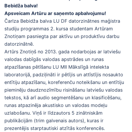
Bebidža balva!
Apsveicam Artūru ar saņemto apbalvojumu!
Čarlza Bebidža balva LU DF datorzinātnes maģistra
studiju programmas 2. kursa studentam Artūram
Znotiņam pasniegta par aktīvu un produktīvu darbu
datorzinātnē.
Artūrs Znotiņš no 2013. gada nodarbojas ar latviešu
valodas dabīgās valodas apstrādes un runas
atpazīšanas pētīšanu LU MII Mākslīgā intelekta
laboratorijā, padziļināti ir pētījis un attīstījis nosaukto
entītiju atpazīšanu, koreferenču noteikšanu un entītiju
pieminēju daudznozīmību risināšanu latviešu valodas
tekstos, kā arī audio segmentēšanu un klasificēšanu,
runas atpazinēja akustisko un valodas modeļu
uzlabošanu. Viņš ir līdzautors 5 zinātniskām
publikācijām (trim galvenais autors), kuras ir
prezentējis starptautiski atzītās konferencēs.