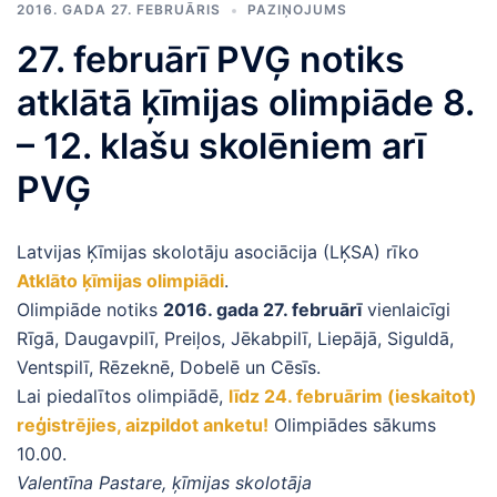
2016. GADA 27. FEBRUĀRIS
PAZIŅOJUMS
27. februārī PVĢ notiks
atklātā ķīmijas olimpiāde 8.
– 12. klašu skolēniem arī
PVĢ
Latvijas Ķīmijas skolotāju asociācija (LĶSA) rīko
Atklāto ķīmijas olimpiādi
.
Olimpiāde notiks
2016. gada 27. februārī
vienlaicīgi
Rīgā, Daugavpilī, Preiļos, Jēkabpilī, Liepājā, Siguldā,
Ventspilī, Rēzeknē, Dobelē un Cēsīs.
Lai piedalītos olimpiādē,
līdz 24. februārim (ieskaitot)
reģistrējies, aizpildot anketu!
Olimpiādes sākums
10.00.
Valentīna Pastare, ķīmijas skolotāja