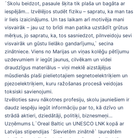
`Skolu beidzot, pasaule šķita tik plaša un bagāta ar
iespējām… Izvēlējos studēt fiziku – sapratu, ka man tas
ir liels izaicinājums. Un tas laikam arī motivēja mani
visvairāk – jau uz to brīdi man patika uzstādīt grūtus
mērķus, jo sapratu, ka, tos sasniedzot, pilnveidoju sevi
visvairāk un gūstu lielāko gandarījumu,` secina
zinātniece. Viens no Marijas un viņas kolēģu pētījumu
uzdevumiem ir iegūt jaunus, cilvēkam un videi
draudzīgus materiālus – viņi meklē aizstājējus
mūsdienās plaši pielietotajiem segnetoelektriķiem un
pjezoelektriķiem, kuru ražošanas procesā veidojas
toksiski savienojumi.
Izvēloties savu nākotnes profesiju, skolu jauniešiem ir
daudz iespēju iegūt informāciju par to, kā dzīvo un
strādā aktieri, dziedātāji, politiķi, biznesmeņi…
Uzņēmums L`Oreal Baltic un UNESCO LNK kopā ar
Latvijas stipendijas `Sievietēm zinātnē` laureātēm