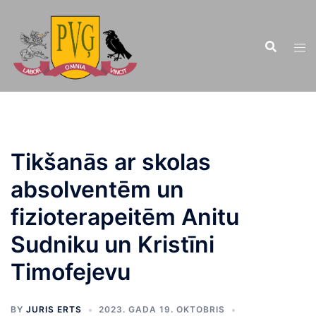
Doties
uz
saturu
Tikšanās ar skolas
absolventēm un
fizioterapeitēm Anitu
Sudniku un Kristīni
Timofejevu
BY
JURIS ERTS
2023. GADA 19. OKTOBRIS