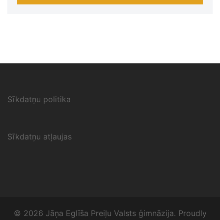
Sīkdatņu politika
Sīkdatņu atļaujas
© 2026 Jāņa Eglīša Preiļu Valsts ģimnāzija. Proudly