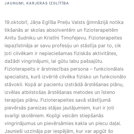
JAUNUMI
,
KARJERAS IZGLĪTĪBA
19.oktobrī, Jāņa Eglīša Preiļu Valsts ģimnāzijā notika
tikšanās ar skolas absolventēm un fizioterapeitēm
Anitu Sudniku un Kristīni Timofejevu. Fizioterapeites
iepazīstināja ar savu profesiju un stāstīja par to, cik
ļoti cilvēkam ir nepieciešamas fiziskās aktivitātes,
dažādi vingrinājumi, lai gūtu labu pašsajūtu.
Fizioterapeits ir ārstniecības persona – funkcionālais
specialists, kurš izvērtē cilvēka fizisko un funkcionālo
stāvokli. Kopā ar pacientu izstrādā ārstēšanas plānu,
izvēlas atbilstošas ārstēšanas metodes un īsteno
terapijas plānu. Fizioterapeites savā stāstījumā
pievērsās pareizas stājas jautājumiem, kuri ir ļoti
svarīgi skolēniem. Kopīgi veicām stiepšanās
vingrinājumus un pievērsāmies kakla un plecu daļai.
Jaunieši uzzināja par iespējām, kur var apgūt šo