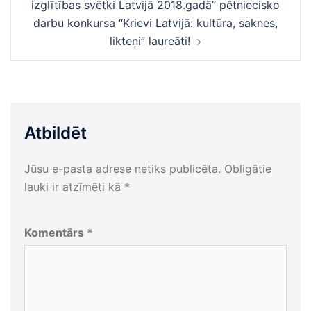
izglītības svētki Latvijā 2018.gadā” pētniecisko
darbu konkursa “Krievi Latvijā: kultūra, saknes,
likteņi” laureāti!
Atbildēt
Jūsu e-pasta adrese netiks publicēta.
Obligātie
lauki ir atzīmēti kā
*
Komentārs
*