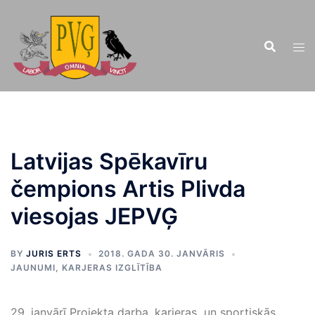
Doties
uz
saturu
Latvijas Spēkavīru
čempions Artis Plivda
viesojas JEPVĢ
BY
JURIS ERTS
2018. GADA 30. JANVĀRIS
JAUNUMI
,
KARJERAS IZGLĪTĪBA
29. janvārī Projekta darba, karjeras un sportiskās