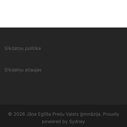
Sīkdatņu politika
Sīkdatņu atļaujas
© 2026 Jāņa Eglīša Preiļu Valsts ģimnāzija. Proudly
powered by
Sydney