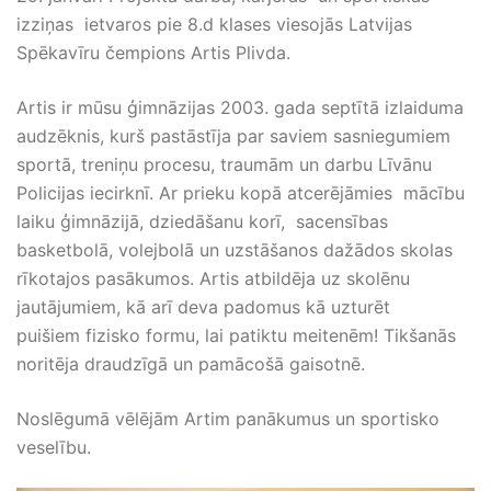
izziņas ietvaros pie 8.d klases viesojās Latvijas
Spēkavīru čempions Artis Plivda.
Artis ir mūsu ģimnāzijas 2003. gada septītā izlaiduma
audzēknis, kurš pastāstīja par saviem sasniegumiem
sportā, treniņu procesu, traumām un darbu Līvānu
Policijas iecirknī. Ar prieku kopā atcerējāmies mācību
laiku ģimnāzijā, dziedāšanu korī, sacensības
basketbolā, volejbolā un uzstāšanos dažādos skolas
rīkotajos pasākumos. Artis atbildēja uz skolēnu
jautājumiem, kā arī deva padomus kā uzturēt
puišiem fizisko formu, lai patiktu meitenēm! Tikšanās
noritēja draudzīgā un pamācošā gaisotnē.
Noslēgumā vēlējām Artim panākumus un sportisko
veselību.