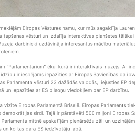
meklējām Eiropas Vēstures namu, kur mūs sagaidīja Lauren
ja tapšanas vēsturi un izdalīja interaktīvas planšetes tālākai 
uzeja darbinieki uzdāvināja interesantus mācību materiālu
olēniem.
 “Parlamentarium” ēku, kurā ir interaktīvais muzejs. Ar ind
līdzību ir iespējams iepazīties ar Eiropas Savienības dalībv
as Parlamenta vēsturi 23 dažādās valodās, iejusties EP d
 un iepazīties ar ES pilsoņu viedokļiem par EP darbību.
 vizīte Eiropas Parlamentā Briselē. Eiropas Parlaments tiek
 demokrātijas sirdi. Tajā ir pārstāvēti 500 miljoni Eiropas 
i. Parlamenta mītnē apskatījām plenārsēžu zāli un uzzinājām
 un ko tas dara ES iedzīvotāju labā.