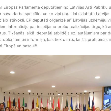
 ar Eiropas Parlamenta deputātiem no Latvijas Arti Pabriku un
ar sava darba specifiku un ko viņi dara, lai uzlabotu Latvijas
ālo stāvokli. EP deputāti organizē arī Latvijas uzņēmēju v
em informāciju par iespējamo preču realizācijas tirgu, kā ar
tus. Tikšanās laikā deputāti atbildēja uz jautājumiem par
problēmām un informēja, kas tiek darīts, lai šīs problēmas ri
i Eiropā un pasaulē.