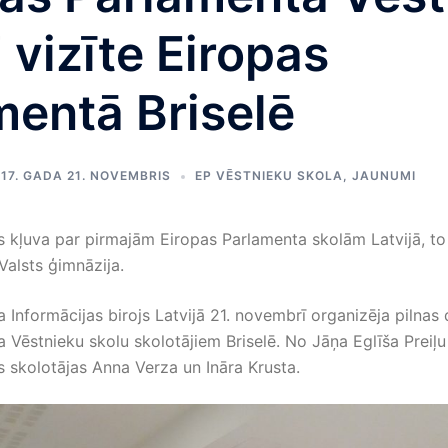
 vizīte Eiropas
mentā Briselē
17. GADA 21. NOVEMBRIS
EP VĒSTNIEKU SKOLA
,
JAUNUMI
s kļuva par pirmajām Eiropas Parlamenta skolām Latvijā, to
Valsts ģimnāzija.
 Informācijas birojs Latvijā 21. novembrī organizēja pilnas
 Vēstnieku skolu skolotājiem Briselē. No Jāņa Eglīša Preiļu
s skolotājas Anna Verza un Ināra Krusta.