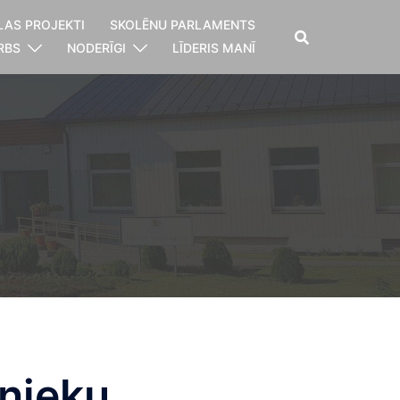
LAS PROJEKTI
SKOLĒNU PARLAMENTS
RBS
NODERĪGI
LĪDERIS MANĪ
tnieku