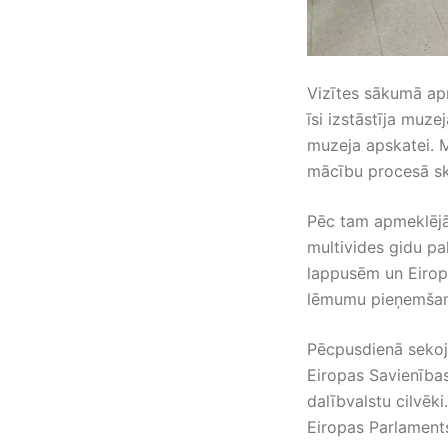
Vizītes sākumā ap
īsi izstāstīja muze
muzeja apskatei. M
mācību procesā sk
Pēc tam apmeklējām
multivides gidu pa
lappusēm un Eirop
lēmumu pieņemšanā
Pēcpusdienā sekoja
Eiropas Savienības
dalībvalstu cilvēk
Eiropas Parlaments