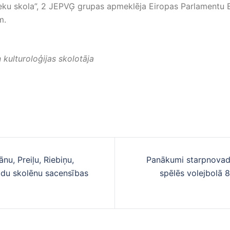
ku skola”, 2 JEPVĢ grupas apmeklēja Eiropas Parlamentu Br
m.
kulturoloģijas skolotāja
nu, Preiļu, Riebiņu,
Panākumi starpnovad
cija
du skolēnu sacensības
spēlēs volejbolā 8