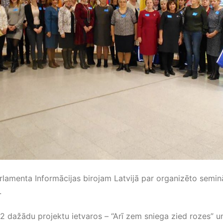
rlamenta Informācijas birojam Latvijā par organizēto semin
.
2 dažādu projektu ietvaros – “Arī zem sniega zied rozes” u