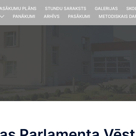
ASĀKUMU PLĀNS
STUNDU SARAKSTS
GALERIJAS
SKO
PANĀKUMI
ARHĪVS
PASĀKUMI
METODISKAIS DA
pas Parlamenta Vēs