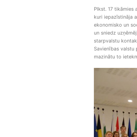
Plkst. 17 tikāmies
kuri iepazīstināja 
ekonomisko un soci
un sniedz uzņēmēji
starpvalstu kontak
Savienības valstu 
mazinātu to ietekm