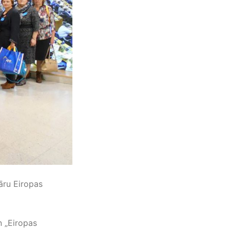
āru Eiropas
n „Eiropas