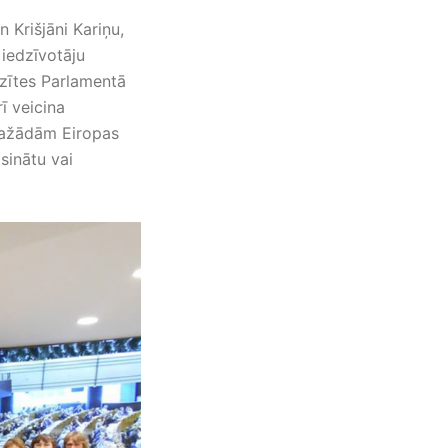
 Krišjāni Kariņu,
 iedzīvotāju
izītes Parlamentā
ī veicina
 dažādām Eiropas
sinātu vai