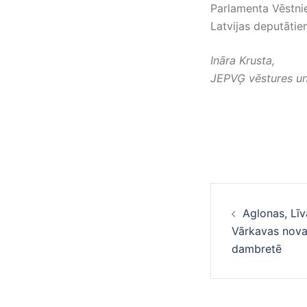
Parlamenta Vēstnie
Latvijas deputātie
Ināra Krusta,
JEPVĢ vēstures un 
Ziņu
Aglonas, Līvā
navigā
Vārkavas nova
dambretē