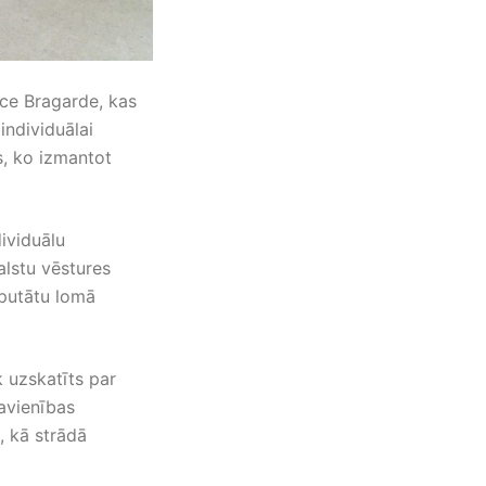
ce Bragarde, kas
individuālai
s, ko izmantot
ividuālu
alstu vēstures
eputātu lomā
 uzskatīts par
Savienības
, kā strādā