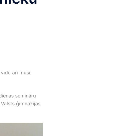
 vidū arī mūsu
 dienas semināru
 Valsts ģimnāzijas