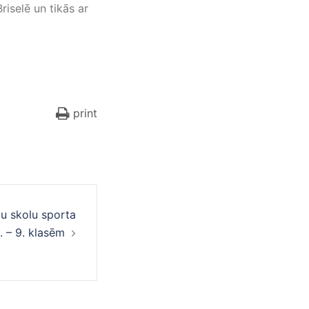
iselē un tikās ar
print
u skolu sporta
. – 9. klasēm