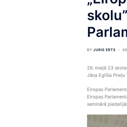
skolu”
Parla
BY
JURIS ERTS
20
26. maijā 23 skola
Jāņa Eglīša Preiļu 
Eiropas Parlamenta
Eiropas Parlamenta
seminārā piedalījā