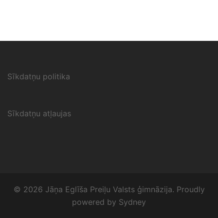
Sīkdatņu politika
Sīkdatņu atļaujas
© 2026 Jāņa Eglīša Preiļu Valsts ģimnāzija. Proudly
powered by
Sydney