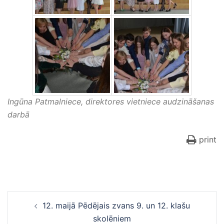
Ingūna Patmalniece, direktores vietniece audzināšanas
darbā
print
Ziņu
12. maijā Pēdējais zvans 9. un 12. klašu
navigācija
skolēniem