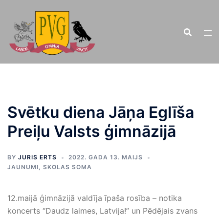
Doties
uz
saturu
Svētku diena Jāņa Eglīša
Preiļu Valsts ģimnāzijā
BY
JURIS ERTS
2022. GADA 13. MAIJS
JAUNUMI
,
SKOLAS SOMA
12.maijā ģimnāzijā valdīja īpaša rosība – notika
koncerts ‘’Daudz laimes, Latvija!’’ un Pēdējais zvans