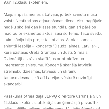
9.un 12.klašu skolēniem.
Maijs ir īpašs mēnesis Latvijai, jo tiek svinēta mūsu
valsts Neatkarības atjaunošanas diena. Visu pagājušo
nedēļu skolēni gan klases stundās, gan arī pārējos
mācību priekšmetos aktualizēja šo tēmu. Taču svētku
kulminācija bija projekta Latvijas Skolas somas
sniegtā iespēja – koncerts ‘’Daudz laimes, Latvija’’- ,
kurā uzstājās Grēta Grantiņa un Justs Sirmais.
Dziedātāji aizrāva skatītājus ar atraktīvo un
interesanto sniegumu. Koncertā skanēja latviešu
strēlnieku dziesmas, latviešu un ukraiņu
tautasdziesmas, kā arī Latvijas vēsturē nozīmīgi
skaņdarbi.
Pasākuma otrajā daļā JEPVĢ direktore uzrunāja 9.un
12.klašu skolēnus, atskatījās un ģimnāzijā pavadīto
laiku, vēlēja veiksmi eksāmenos. 12.klašu ģimnāzisti