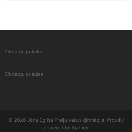
Sīkdatņu politika
Sīkdatņu atļaujas
© 2026 Jāņa Eglīša Preiļu Valsts ģimnāzija. Proudly
powered by
Sydney