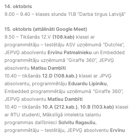
14. oktobris
9.00 – 9.40 – klases stunda 11.B ‘’Darba tirgus Latvijā’’
15. oktobris (attālināti Google Meet)
9.50 – Tikšanās 12.V
(108.kab)
klasei ar
programmētāju – testētāju ASV uzņēmumā ‘’Dutchie’’,
JEPVĢ absolventu
Ervīnu Patmalnieku
un Embedded
programmētāju uzņēmumā ‘’Giraffe 360’’, JEPVĢ
absolventu
Matīsu Dambīti
10.40 – tikšanās
12.D (108.kab.)
klasei ar JPVĢ
absolventu, programmētāju
Eduardu Lipiniku
,
Embedded programmētāju uzņēmumā “Giraffe 360”,
JEPVĢ absolventu
Matīsu Dambīti
10.40 – tikšanās
10.A (212.kab.)
,
10.B (103.kab)
klasei
ar RTU studenti, Mākslīgā intelekta talantu
programmas dalībnieci
Solvitu Ragaušu
,
programmētāju – testētāju, JEPVĢ absolventu
Ervīnu