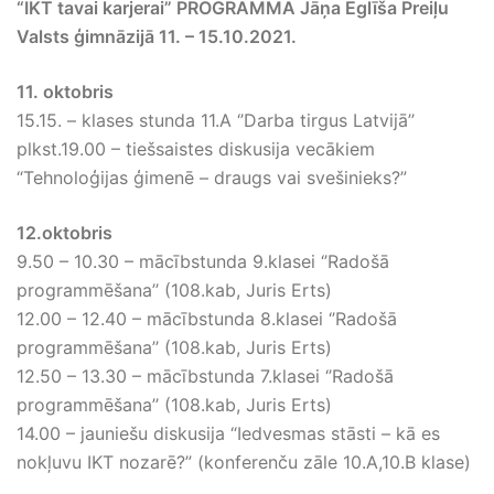
“IKT tavai karjerai” PROGRAMMA Jāņa Eglīša Preiļu
Valsts ģimnāzijā 11. – 15.10.2021.
11. oktobris
15.15. – klases stunda 11.A ‘’Darba tirgus Latvijā’’
plkst.19.00 – tiešsaistes diskusija vecākiem
“Tehnoloģijas ģimenē – draugs vai svešinieks?”
12.oktobris
9.50 – 10.30 – mācībstunda 9.klasei ‘’Radošā
programmēšana’’ (108.kab, Juris Erts)
12.00 – 12.40 – mācībstunda 8.klasei ‘’Radošā
programmēšana’’ (108.kab, Juris Erts)
12.50 – 13.30 – mācībstunda 7.klasei ‘’Radošā
programmēšana’’ (108.kab, Juris Erts)
14.00 – jauniešu diskusija “Iedvesmas stāsti – kā es
nokļuvu IKT nozarē?” (konferenču zāle 10.A,10.B klase)