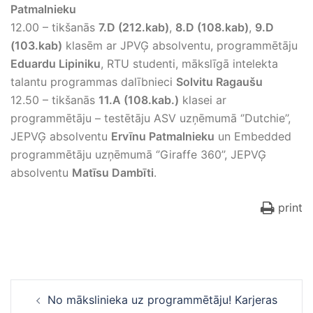
Patmalnieku
12.00 – tikšanās
7.D (212.kab)
,
8.D (108.kab)
,
9.D
(103.kab)
klasēm ar JPVĢ absolventu, programmētāju
Eduardu Lipiniku
, RTU studenti, mākslīgā intelekta
talantu programmas dalībnieci
Solvitu Ragaušu
12.50 – tikšanās
11.A (108.kab.)
klasei ar
programmētāju – testētāju ASV uzņēmumā ‘’Dutchie’’,
JEPVĢ absolventu
Ervīnu Patmalnieku
un Embedded
programmētāju uzņēmumā ‘’Giraffe 360’’, JEPVĢ
absolventu
Matīsu Dambīti
.
print
Ziņu
No mākslinieka uz programmētāju! Karjeras
navigācija