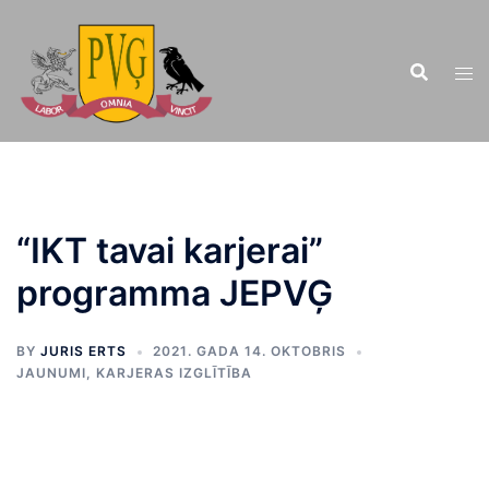
Doties
uz
saturu
“IKT tavai karjerai”
programma JEPVĢ
BY
JURIS ERTS
2021. GADA 14. OKTOBRIS
JAUNUMI
,
KARJERAS IZGLĪTĪBA