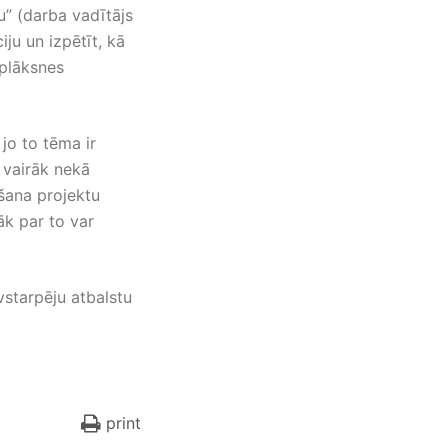
” (darba vadītājs
ju un izpētīt, kā
 plāksnes
jo to tēma ir
 vairāk nekā
ēšana projektu
rāk par to var
vstarpēju atbalstu
print