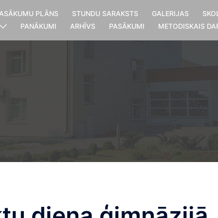
ASĀKUMU PLĀNS
STUNDU SARAKSTS
GALERIJAS
SKO
PANĀKUMI
ARHĪVS
PASĀKUMI
METODISKAIS DA
ktu diena ģimnāzijā