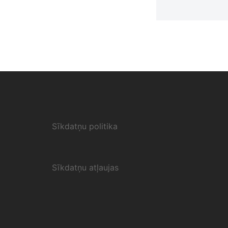
Sīkdatņu politika
Sīkdatņu atļaujas