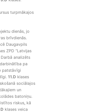
kursus turpmākajos
ojektu dienās, jo
as brīvdienās.
encē Daugavpils
es ZPD “Latvijas
. Darbā analizēts
odarbinātība pa
 patstāvīgi
dīgi.
11.D
klases
iskošanā sociālajos
ntākajiem un
okolādes batoniņu.
stītos riskus
,
kā
.D
klases veica