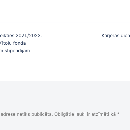
eikties 2021./2022.
Karjeras die
cija
ītolu fonda
ām stipendijām
adrese netiks publicēta.
Obligātie lauki ir atzīmēti kā
*