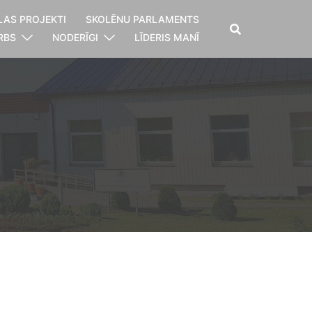
LAS PROJEKTI
SKOLĒNU PARLAMENTS
RBS
NODERĪGI
LĪDERIS MANĪ