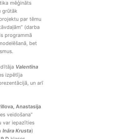
n tika mēģināts
u grūtāk
projektu par tēmu
stāvdaļām” (darba
lis programmā
 modelēšanā, bet
osmus.
adītāja
Valentīna
es izpētīja
rezentācijā, un arī
illova, Anastasija
zes veidošana”
 var iepazīties
ja
Ināra Krusta
)
o
9.D
klases.