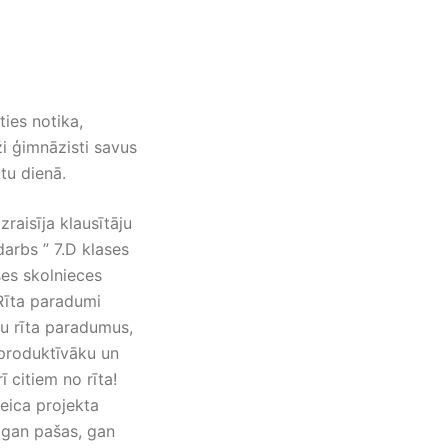
ies notika,
aži ģimnāzisti savus
tu dienā.
zraisīja klausītāju
arbs ” 7.D klases
es skolnieces
“Rīta paradumi
ešu rīta paradumus,
u produktīvāku un
 citiem no rīta!
eica projekta
r gan pašas, gan