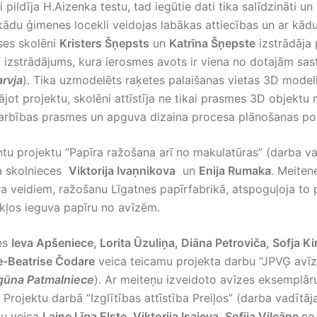
i pildīja H.Aizenka testu, tad iegūtie dati tika salīdzināti u
kādu ģimenes locekli veidojas labākas attiecības un ar kād
ses skolēni
Kristers Šņepsts
un
Katrīna Šņepste
izstrādāja 
 izstrādājums, kura ierosmes avots ir viena no dotajām sa
arvja
). Tika uzmodelēts raķetes palaišanas vietas 3D mode
ājot projektu, skolēni attīstīja ne tikai prasmes 3D objektu
adarbības prasmes un apguva dizaina procesa plānošanas p
ntu projektu ”Papīra ražošana arī no makulatūras” (darba v
ja skolnieces
Viktorija Ivaņnikova
un
Enija Rumaka
. Meiten
īra veidiem, ražošanu Līgatnes papīrfabrikā, atspoguļoja to p
kļos ieguva papīru no avīzēm.
es
Ieva Apšeniece, Lorita Ūzuliņa, Diāna Petroviča, Sofja Kir
e-Beatrise Čodare
veica teicamu projekta darbu ”JPVĢ avī
gūna Patmalniece
). Ar meiteņu izveidoto avīzes eksemplāru
Projektu darbā “Izglītības attīstība Preiļos” (darba vadītā
bu veica
Laine Līga Elste, Viktorija Isajeva, Sofija Vilcāne
n