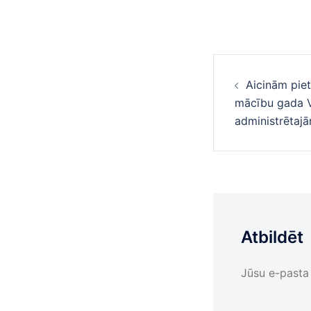
Ziņu
Aicinām piet
navigā
mācību gada V
administrētaj
Atbildēt
Jūsu e-pasta 