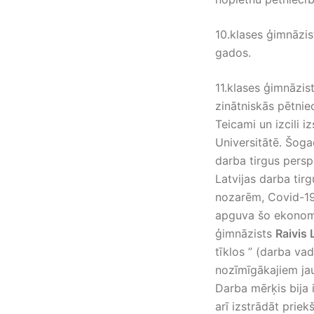
10.klases ģimnāzis
gados.
11.klases ģimnāzist
zinātniskās pētnie
Teicami un izcili i
Universitātē. Šogad
darba tirgus pers
Latvijas darba tir
nozarēm, Covid-19 
apguva šo ekonomik
ģimnāzists
Raivis 
tīklos ” (darba va
nozīmīgākajiem jau
Darba mērķis bija 
arī izstrādāt prie