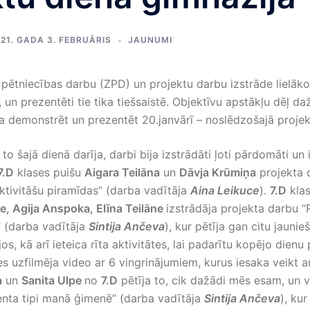
21. GADA 3. FEBRUĀRIS
JAUNUMI
pētniecības darbu (ZPD) un projektu darbu izstrāde lielākot
i, un prezentēti tie tika tiešsaistē. Objektīvu apstākļu dēļ d
a demonstrēt un prezentēt 20.janvārī – noslēdzošajā projek
 to šajā dienā darīja, darbi bija izstrādāti ļoti pārdomāti un i
7.D
klases puišu
Aigara Teilāna
un
Dāvja Krūmiņa
projekta d
aktivitāšu piramīdas” (darba vadītāja
Aina Leikuce
).
7.D
klas
e, Agija Anspoka, Elīna Teilāne
izstrādāja projekta darbu 
” (darba vadītāja
Sintija Ančeva
), kur pētīja gan citu jauni
os, kā arī ieteica rīta aktivitātes, lai padarītu kopējo dien
s uzfilmēja video ar 6 vingrinājumiem, kurus iesaka veikt arī
a
un
Sanita Ulpe
no
7.D
pētīja to, cik dažādi mēs esam, un v
ta tipi manā ģimenē” (darba vadītāja
Sintija Ančeva
), ku