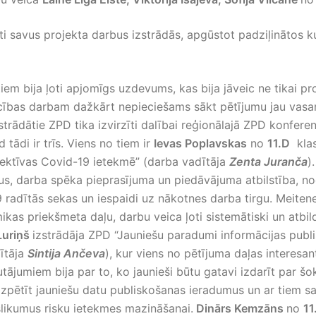
ti savus projekta darbus izstrādās, apgūstot padziļinātos 
iem bija ļoti apjomīgs uzdevums, kas bija jāveic ne tikai pr
cības darbam dažkārt nepieciešams sākt pētījumu jau vasar
zstrādātie ZPD tika izvirzīti dalībai reģionālajā ZPD konfer
 tādi ir trīs. Viens no tiem ir
Ievas Poplavskas
no
11.D
klas
pektīvas Covid-19 ietekmē” (darba vadītāja
Zenta Juranča
)
gus, darba spēka pieprasījuma un piedāvājuma atbilstība, n
radītās sekas un iespaidi uz nākotnes darba tirgu. Meitene
as priekšmeta daļu, darbu veica ļoti sistemātiski un atbil
Luriņš
izstrādāja ZPD “Jauniešu paradumi informācijas publ
dītāja
Sintija Ančeva
), kur viens no pētījuma daļas interesa
tājumiem bija par to, ko jaunieši būtu gatavi izdarīt par š
izpētīt jauniešu datu publiskošanas ieradumus un ar tiem sai
kšlikumus risku ietekmes mazināšanai.
Dinārs Kemzāns
no
11