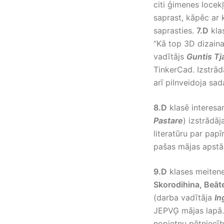
citi ģimenes locekļ
saprast, kāpēc ar 
saprasties.
7.D
kla
“Kā top 3D dizaina
vadītājs
Guntis Tj
TinkerCad. Izstrād
arī pilnveidoja s
8.D
klasē interesa
Pastare
) izstrādā
literatūru par pap
pašas mājas apstā
9.D
klases meiten
Skorodihina, Beāt
(darba vadītāja
In
JEPVĢ mājas lapā. 
nopietnu pētniecī