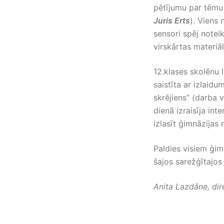
pētījumu par tēmu
Juris Erts
). Viens 
sensori spēj noteik
virskārtas materiāl
12.klases skolēnu 
saistīta ar izlaid
skrējiens” (darba 
dienā izraisīja int
izlasīt ģimnāzijas 
Paldies visiem ģim
šajos sarežģītajos
Anita Lazdāne, dir