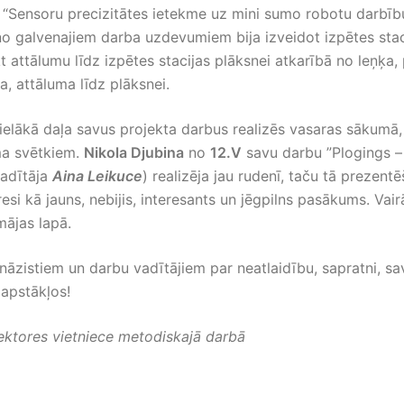
 “Sensoru precizitātes ietekme uz mini sumo robotu darbību
no galvenajiem darba uzdevumiem bija izveidot izpētes staci
t attālumu līdz izpētes stacijas plāksnei atkarībā no leņķa,
a, attāluma līdz plāksnei.
lielākā daļa savus projekta darbus realizēs vasaras sākumā, 
uma svētkiem.
Nikola Djubina
no
12.V
savu darbu ”Plogings –
vadītāja
Aina Leikuce
) realizēja jau rudenī, taču tā prezent
eresi kā jauns, nebijis, interesants un jēgpilns pasākums. Vai
mājas lapā.
nāzistiem un darbu vadītājiem par neatlaidību, sapratni, sa
 apstākļos!
ektores vietniece metodiskajā darbā