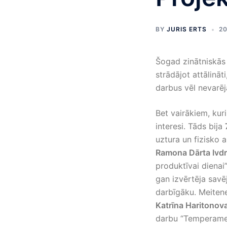
BY
JURIS ERTS
20
Šogad zinātniskās 
strādājot attālināt
darbus vēl nevarēj
Bet vairākiem, kuri
interesi. Tāds bija
uztura un fizisko 
Ramona Dārta Ivdr
produktīvai dienai
gan izvērtēja savēj
darbīgāku. Meitene
Katrīna Haritonov
darbu “Temperamen