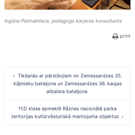
Ingūna Patmalniece, pedagogs karjeras konsultants
print
Ziņu
Tikšanās ar pārstāvjiem no Zemessardzes 35.
navigācija
kājinieku bataljona un Zemessardzes 36. kaujas
atbalsta bataljona
11.D klase apmeklē Rāznas nacionālā parka
teritorijas kultūrvēsturiskā mantojuma objektus