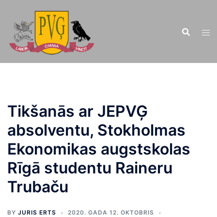
Doties
uz
saturu
Tikšanās ar JEPVĢ
absolventu, Stokholmas
Ekonomikas augstskolas
Rīgā studentu Raineru
Trubaču
BY
JURIS ERTS
2020. GADA 12. OKTOBRIS