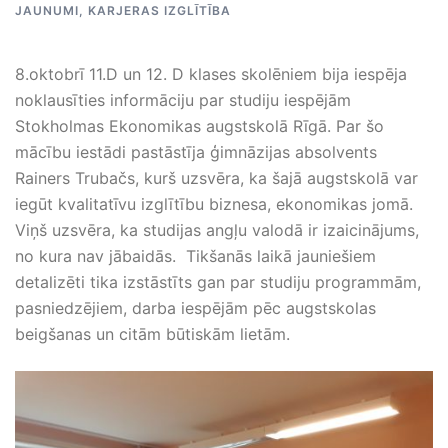
JAUNUMI
,
KARJERAS IZGLĪTĪBA
8.oktobrī 11.D un 12. D klases skolēniem bija iespēja
noklausīties informāciju par studiju iespējām
Stokholmas Ekonomikas augstskolā Rīgā. Par šo
mācību iestādi pastāstīja ģimnāzijas absolvents
Rainers Trubačs, kurš uzsvēra, ka šajā augstskolā var
iegūt kvalitatīvu izglītību biznesa, ekonomikas jomā.
Viņš uzsvēra, ka studijas angļu valodā ir izaicinājums,
no kura nav jābaidās. Tikšanās laikā jauniešiem
detalizēti tika izstāstīts gan par studiju programmām,
pasniedzējiem, darba iespējām pēc augstskolas
beigšanas un citām būtiskām lietām.