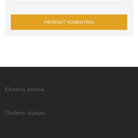
Sīkdatņu politika
Sīkdatņu atļaujas