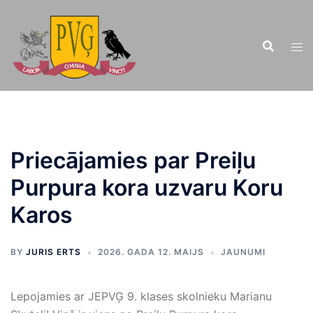
Doties
uz
saturu
Priecājamies par Preiļu
Purpura kora uzvaru Koru
Karos
BY
JURIS ERTS
2026. GADA 12. MAIJS
JAUNUMI
Lepojamies ar JEPVĢ 9. klases skolnieku Marianu