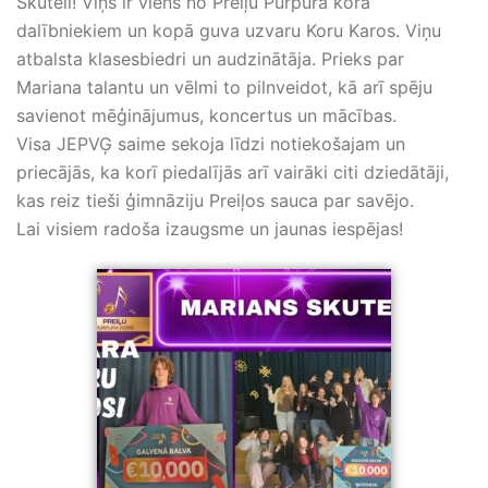
Skuteli! Viņš ir viens no Preiļu Purpura kora
dalībniekiem un kopā guva uzvaru Koru Karos. Viņu
atbalsta klasesbiedri un audzinātāja. Prieks par
Mariana talantu un vēlmi to pilnveidot, kā arī spēju
savienot mēģinājumus, koncertus un mācības.
Visa JEPVĢ saime sekoja līdzi notiekošajam un
priecājās, ka korī piedalījās arī vairāki citi dziedātāji,
kas reiz tieši ģimnāziju Preiļos sauca par savējo.
Lai visiem radoša izaugsme un jaunas iespējas!