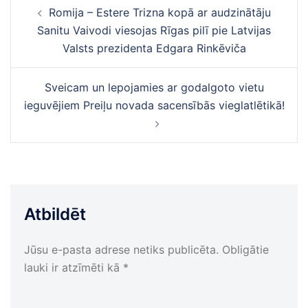
Ziņu
Romija – Estere Trizna kopā ar audzinātāju
navigācija
Sanitu Vaivodi viesojas Rīgas pilī pie Latvijas
Valsts prezidenta Edgara Rinkēviča
Sveicam un lepojamies ar godalgoto vietu
ieguvējiem Preiļu novada sacensībās vieglatlētikā!
Atbildēt
Jūsu e-pasta adrese netiks publicēta.
Obligātie
lauki ir atzīmēti kā
*