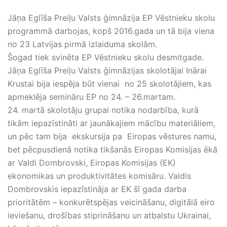
Jāņa Eglīša Preiļu Valsts ģimnāzija EP Vēstnieku skolu
programmā darbojas, kopš 2016.gada un tā bija viena
no 23 Latvijas pirmā izlaiduma skolām.
Šogad tiek svinēta EP Vēstnieku skolu desmitgade.
Jāņa Eglīša Preiļu Valsts ģimnāzijas skolotājai Inārai
Krustai bija iespēja būt vienai no 25 skolotājiem, kas
apmeklēja semināru EP no 24. – 26.martam.
24. martā skolotāju grupai notika nodarbība, kurā
tikām iepazīstināti ar jaunākajiem mācību materiāliem,
un pēc tam bija ekskursija pa Eiropas vēstures namu,
bet pēcpusdienā notika tikšanās Eiropas Komisijas ēkā
ar Valdi Dombrovski, Eiropas Komisijas (EK)
ekonomikas un produktivitātes komisāru. Valdis
Dombrovskis iepazīstināja ar EK šī gada darba
prioritātēm – konkurētspējas veicināšanu, digitālā eiro
ieviešanu, drošības stiprināšanu un atbalstu Ukrainai,