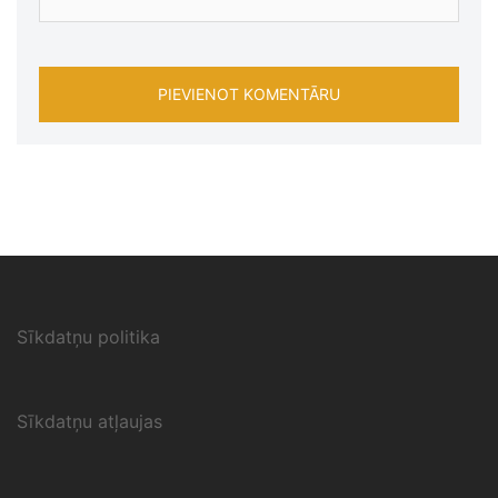
Sīkdatņu politika
Sīkdatņu atļaujas