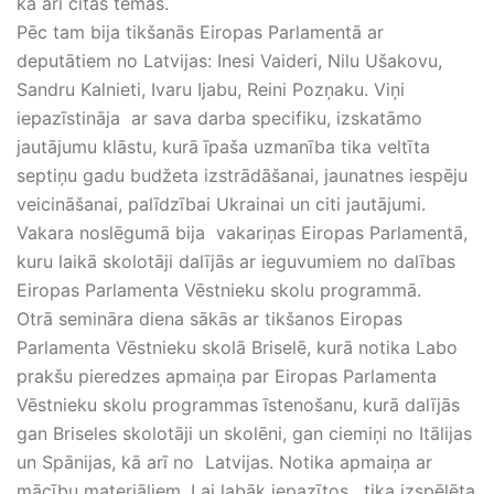
kā arī citas tēmas.
Pēc tam bija tikšanās Eiropas Parlamentā ar
deputātiem no Latvijas: Inesi Vaideri, Nilu Ušakovu,
Sandru Kalnieti, Ivaru Ijabu, Reini Pozņaku. Viņi
iepazīstināja ar sava darba specifiku, izskatāmo
jautājumu klāstu, kurā īpaša uzmanība tika veltīta
septiņu gadu budžeta izstrādāšanai, jaunatnes iespēju
veicināšanai, palīdzībai Ukrainai un citi jautājumi.
Vakara noslēgumā bija vakariņas Eiropas Parlamentā,
kuru laikā skolotāji dalījās ar ieguvumiem no dalības
Eiropas Parlamenta Vēstnieku skolu programmā.
Otrā semināra diena sākās ar tikšanos Eiropas
Parlamenta Vēstnieku skolā Briselē, kurā notika Labo
prakšu pieredzes apmaiņa par Eiropas Parlamenta
Vēstnieku skolu programmas īstenošanu, kurā dalījās
gan Briseles skolotāji un skolēni, gan ciemiņi no Itālijas
un Spānijas, kā arī no Latvijas. Notika apmaiņa ar
mācību materiāliem. Lai labāk iepazītos, tika izspēlēta