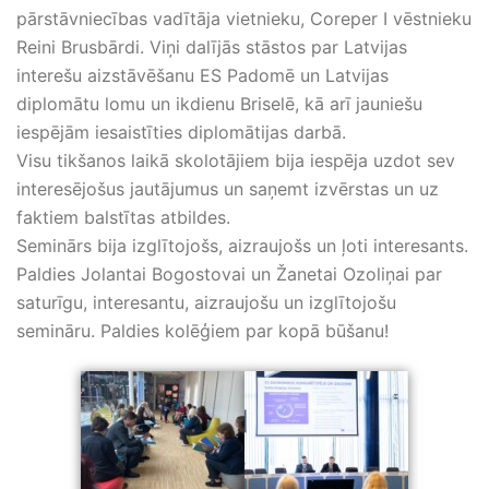
pārstāvniecības vadītāja vietnieku, Coreper I vēstnieku
Reini Brusbārdi. Viņi dalījās stāstos par Latvijas
interešu aizstāvēšanu ES Padomē un Latvijas
diplomātu lomu un ikdienu Briselē, kā arī jauniešu
iespējām iesaistīties diplomātijas darbā.
Visu tikšanos laikā skolotājiem bija iespēja uzdot sev
interesējošus jautājumus un saņemt izvērstas un uz
faktiem balstītas atbildes.
Seminārs bija izglītojošs, aizraujošs un ļoti interesants.
Paldies Jolantai Bogostovai un Žanetai Ozoliņai par
saturīgu, interesantu, aizraujošu un izglītojošu
semināru. Paldies kolēģiem par kopā būšanu!