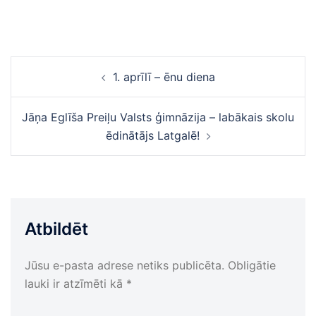
Ziņu
1. aprīlī – ēnu diena
navigācija
Jāņa Eglīša Preiļu Valsts ģimnāzija – labākais skolu
ēdinātājs Latgalē!
Atbildēt
Jūsu e-pasta adrese netiks publicēta.
Obligātie
lauki ir atzīmēti kā
*