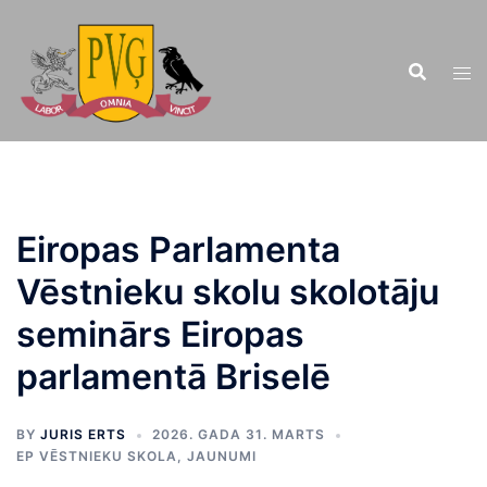
Doties
uz
saturu
Eiropas Parlamenta
Vēstnieku skolu skolotāju
seminārs Eiropas
parlamentā Briselē
BY
JURIS ERTS
2026. GADA 31. MARTS
EP VĒSTNIEKU SKOLA
,
JAUNUMI