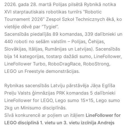
2026. gada 28. martā Polijas pilsētā Rybnikā notika
XVI starptautiskais robotikas turnīrs “Robotic
Tournament 2026” Zespoł Szkoł Technicznych ēkā, ko
vietējie dēvē par “Tygiel”.
Sacensībās piedalījās 89 komandas, 339 dalībnieki un
440 roboti no sešām valstīm – Polijas, Čehijas,
Slovākijas, Itālijas, Rumānijas un Latvijas). Sacensībās
bija 14 kategorijas, tostarp dažādi sumo, LineFollower,
LineFollower Turbo, RoboDragRace, RoboStrong,
LEGO un Freestyle demonstrācijas.
Rybnikas sacensībās Latviju pārstāvēja Jāņa Eglīša
Preiļu Valsts ģimnāzijas PRK komandas 5 dalībnieki
LineFollower for LEGO, Lego sumo 15×15, Lego sumo
2kg un Minisumo disciplīnās.
Sīvā konkurencē ar poļiem un itāļiem
LineFollower for
LEGO disciplīnā 1. vietu un 3. vietu izcīnīja Andrejs