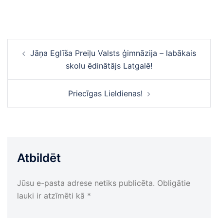
Ziņu
Jāņa Eglīša Preiļu Valsts ģimnāzija – labākais
navigācija
skolu ēdinātājs Latgalē!
Priecīgas Lieldienas!
Atbildēt
Jūsu e-pasta adrese netiks publicēta.
Obligātie
lauki ir atzīmēti kā
*