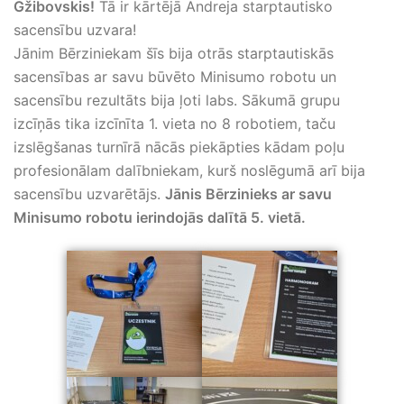
Gžibovskis!
Tā ir kārtējā Andreja starptautisko
sacensību uzvara!
Jānim Bērziniekam šīs bija otrās starptautiskās
sacensības ar savu būvēto Minisumo robotu un
sacensību rezultāts bija ļoti labs. Sākumā grupu
izcīņās tika izcīnīta 1. vieta no 8 robotiem, taču
izslēgšanas turnīrā nācās piekāpties kādam poļu
profesionālam dalībniekam, kurš noslēgumā arī bija
sacensību uzvarētājs.
Jānis Bērzinieks ar savu
Minisumo robotu ierindojās dalītā 5. vietā.