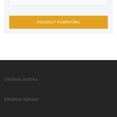
Sīkdatņu politika
Sīkdatņu atļaujas